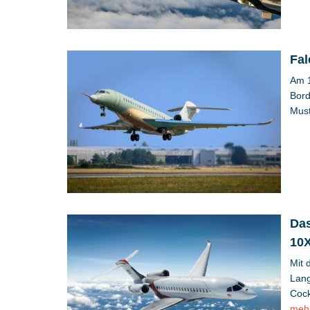
Fal
Am 1
Bord
Must
Das
10
Mit 
Lang
Cock
meh