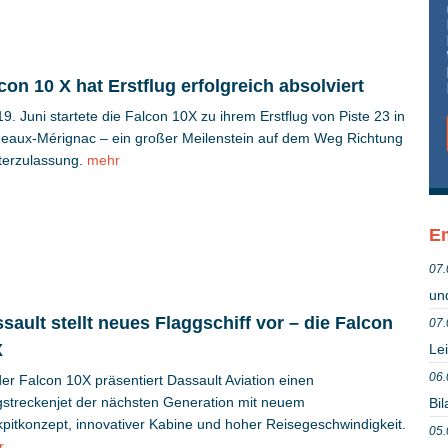
con 10 X hat Erstflug erfolgreich absolviert
9. Juni startete die Falcon 10X zu ihrem Erstflug von Piste 23 in
eaux-Mérignac – ein großer Meilenstein auf dem Weg Richtung
erzulassung.
mehr
Em
07.
un
sault stellt neues Flaggschiff vor – die Falcon
07.
X
Lei
06.
der Falcon 10X präsentiert Dassault Aviation einen
streckenjet der nächsten Generation mit neuem
Bil
pitkonzept, innovativer Kabine und hoher Reisegeschwindigkeit.
05.
r