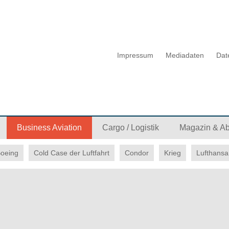
Impressum
Mediadaten
Dat
Business Aviation
Cargo / Logistik
Magazin & A
oeing
Cold Case der Luftfahrt
Condor
Krieg
Lufthansa