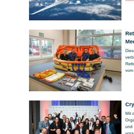
Ret
Me
Dies
verb
Rett
vom 
Cry
Mit 
Orga
und 
vora