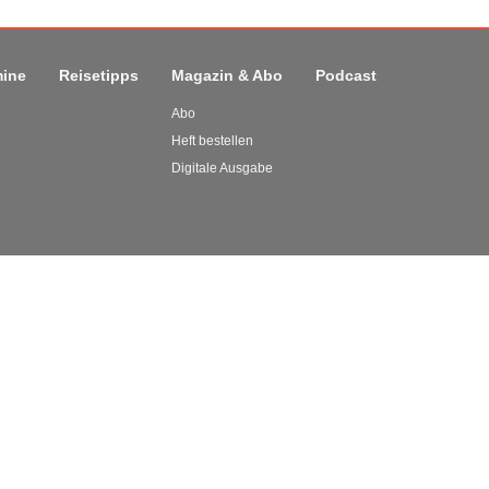
mine
Reisetipps
Magazin & Abo
Podcast
Abo
Heft bestellen
Digitale Ausgabe
schwerpunktmäßig über die Zivilluftfahrt. Aber auch verwandte
sowie der Flugsimulation greifen wir auf.
nprofis finden hier News über Airlines, Flughäfen und alles, was in
ch unkonventionelle Beiträge sein, zum Beispiel ein Erlebnisbericht