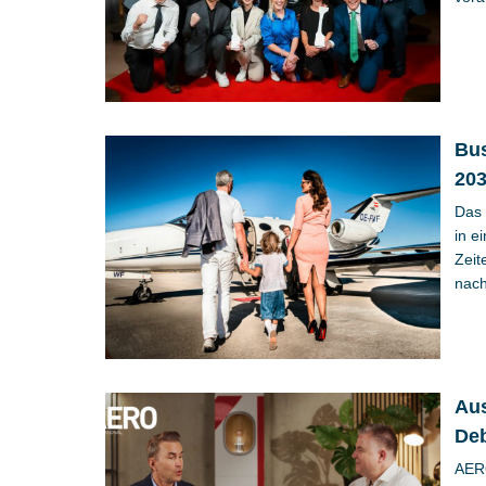
Bus
203
Das 
in e
Zeit
nach
Aus
Deb
AER