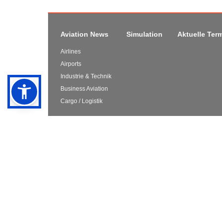
Aviation News
Simulation
Aktuelle Ter
Airlines
Airports
Industrie & Technik
Business Aviation
Cargo / Logistik
Offizielle Website von AERO INTERNATIONAL. Wir berichten 
Themen aus Reise und Tourismus, der Allgemeinen Luftfahrt 
Luftfahrtinteressierte, Vielflieger, Reisejunkies und Branche
irgendeiner Form mit dem Fliegen zu tun hat. Das können au
über die schönsten und praktischsten Spuckbeutel an Bord.