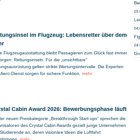
Be
05.
Le
04.
tungsinsel im Flugzeug: Lebensretter über dem
Fig
er
04.
e Flugzeugausstattung bleibt Passagieren zum Glück fast immer
Gr
orgen: Rettungsinseln. Für die „unsichtbare“
ungsausrüstung gelten strikte Wartungsintervalle. Die Experten
Aero-Dienst sorgen für sichere Funktion.
mehr
stal Cabin Award 2026: Bewerbungsphase läuft
der neuen Preiskategorie „Breakthrough Start-ups“ sprechen die
nisatoren des Crystal Cabin Awards gezielt junge Unternehmen
Studierende an, deren visionäre Ideen die Luftfahrt
nbringen.
mehr