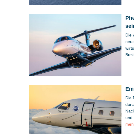
Phe
sei
Die 
neue
wirt
Busi
Emb
Die 
durc
Naci
und 
meh