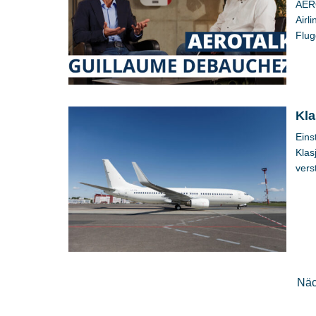
AERO
Airl
Flug
Kla
Eins
Klas
vers
Näc