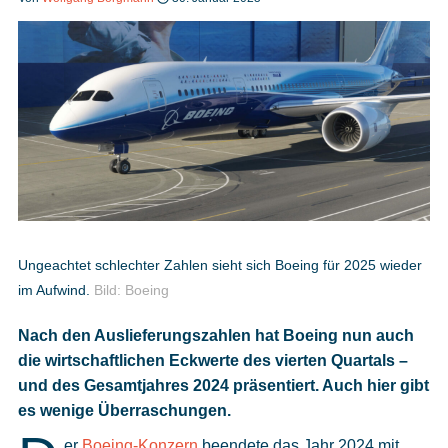
Heft bestellen
Digitale Ausgabe
Podcast
Ungeachtet schlechter Zahlen sieht sich Boeing für 2025 wieder
im Aufwind.
Bild: Boeing
Impressum
Nach den Auslieferungszahlen hat Boeing nun auch
Mediadaten
die wirtschaftlichen Eckwerte des vierten Quartals –
und des Gesamtjahres 2024 präsentiert. Auch hier gibt
Datenschutz
es wenige Überraschungen.
er
Boeing-Konzern
beendete das Jahr 2024 mit