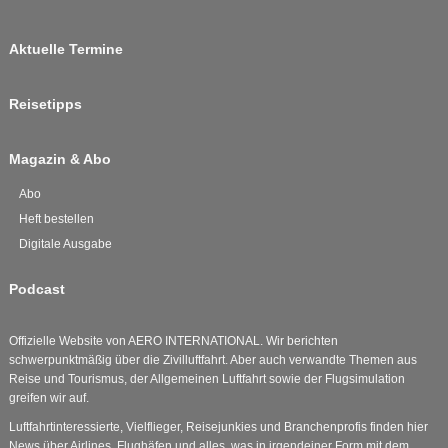
Aktuelle Termine
Reisetipps
Magazin & Abo
Abo
Heft bestellen
Digitale Ausgabe
Podcast
Offizielle Website von AERO INTERNATIONAL. Wir berichten
schwerpunktmäßig über die Zivilluftfahrt. Aber auch verwandte Themen aus
Reise und Tourismus, der Allgemeinen Luftfahrt sowie der Flugsimulation
greifen wir auf.
Luftfahrtinteressierte, Vielflieger, Reisejunkies und Branchenprofis finden hier
News über Airlines, Flughäfen und alles, was in irgendeiner Form mit dem