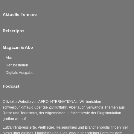
Aktuelle Termine
Reisetipps
Magazin & Abo
Abo
Heft bestellen
Digitale Ausgabe
Podcast
Offizielle Website von AERO INTERNATIONAL. Wir berichten
schwerpunktmäßig über die Zivilluftfahrt. Aber auch verwandte Themen aus
Reise und Tourismus, der Allgemeinen Luftfahrt sowie der Flugsimulation
greifen wir auf.
Luftfahrtinteressierte, Vielflieger, Reisejunkies und Branchenprofis finden hier
News über Airlines, Flughäfen und alles, was in irgendeiner Form mit dem