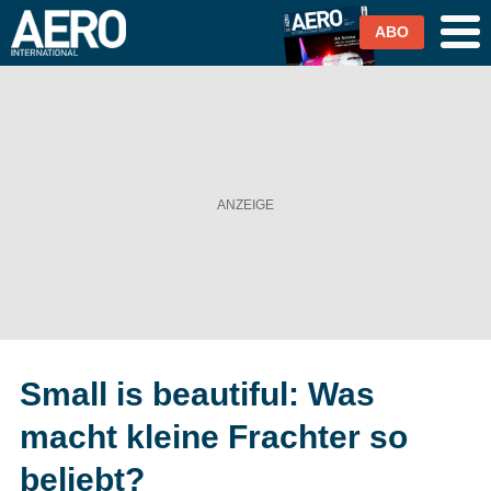
ABO
Airlines
Airports
Industrie & Technik
Business Aviation
Cargo / Logistik
Small is beautiful: Was
Magazin & Abo
macht kleine Frachter so
Abo
beliebt?