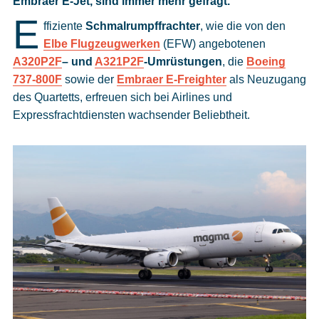
Embraer E-Jet, sind immer mehr gefragt.
Cookies
E
ffiziente
Schmalrumpffrachter
, wie die von den
Datenschutzeinstellungen
Elbe Flugzeugwerken
(EFW) angebotenen
A320P2F
– und
A321P2F
-Umrüstungen
, die
Boeing
737-800F
sowie der
Embraer E-Freighter
als Neuzugang
des Quartetts, erfreuen sich bei Airlines und
Expressfrachtdiensten wachsender Beliebtheit.