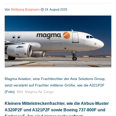
Heft bestellen
Von
Wolfgang Borgmann
19. August 2025
Digitale Ausgabe
Podcast
Impressum
Magma Aviation, eine Frachttochter der Avia Solutions Group,
setzt verstärkt auf Frachter mittlerer Größe, wie die A321P2F
Mediadaten
(Foto).
Bild: Magma Air Cargo
Kleinere Mittelstreckenfrachter, wie die Airbus-Muster
Datenschutz
A320P2F und A321P2F sowie Boeing 737-800F und