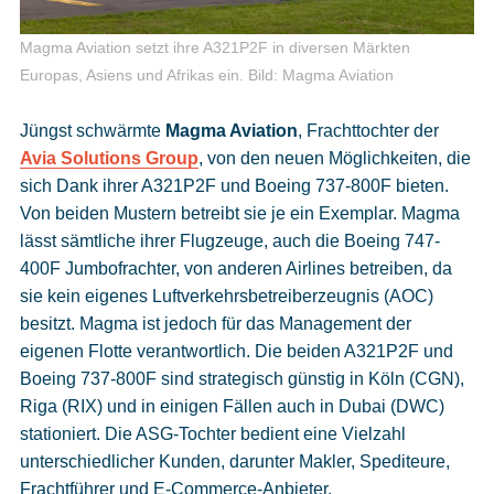
Magma Aviation setzt ihre A321P2F in diversen Märkten
Europas, Asiens und Afrikas ein.
Bild: Magma Aviation
Jüngst schwärmte
Magma Aviation
, Frachttochter der
Avia Solutions Group
, von den neuen Möglichkeiten, die
sich Dank ihrer A321P2F und Boeing 737-800F bieten.
Von beiden Mustern betreibt sie je ein Exemplar. Magma
lässt sämtliche ihrer Flugzeuge, auch die Boeing 747-
400F Jumbofrachter, von anderen Airlines betreiben, da
sie kein eigenes Luftverkehrsbetreiberzeugnis (AOC)
besitzt. Magma ist jedoch für das Management der
eigenen Flotte verantwortlich. Die beiden A321P2F und
Boeing 737-800F sind strategisch günstig in Köln (CGN),
Riga (RIX) und in einigen Fällen auch in Dubai (DWC)
stationiert. Die ASG-Tochter bedient eine Vielzahl
unterschiedlicher Kunden, darunter Makler, Spediteure,
Frachtführer und E-Commerce-Anbieter.