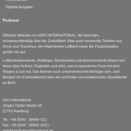
Digitale Ausgabe
Podcast
Offizielle Website von AERO INTERNATIONAL. Wir berichten
schwerpunktmäßig über die Zivilluftfahrt. Aber auch verwandte Themen aus
Reise und Tourismus, der Allgemeinen Luftfahrt sowie der Flugsimulation
greifen wir auf.
Luftfahrtinteressierte, Vielflieger, Reisejunkies und Branchenprofis finden hier
News über Airlines, Flughäfen und alles, was in irgendeiner Form mit dem
Fliegen zu tun hat. Das können auch unkonventionelle Beiträge sein, zum
Beispiel ein Erlebnisbericht über die schönsten und praktischsten Spuckbeutel
an Bord.
Aero International
Jürgen-Töpfer-Straße 48
22763 Hamburg
Tel.: +49 (0)40 - 38906–521
Fax: +49 (0)40 - 38906–6521
redaktion@aerointernational.de