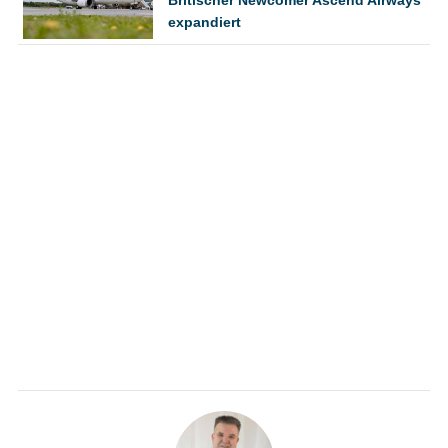
Britischer Newcomer Ascend Airways
expandiert