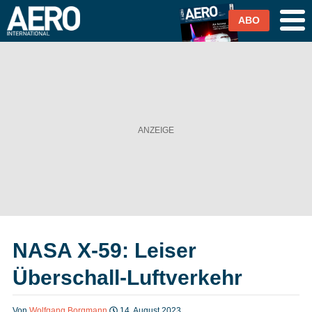
ABO
Airlines
Airports
Industrie & Technik
Business Aviation
Cargo / Logistik
NASA X-59: Leiser
Magazin & Abo
Überschall-Luftverkehr
Abo
Von
Wolfgang Borgmann
14. August 2023