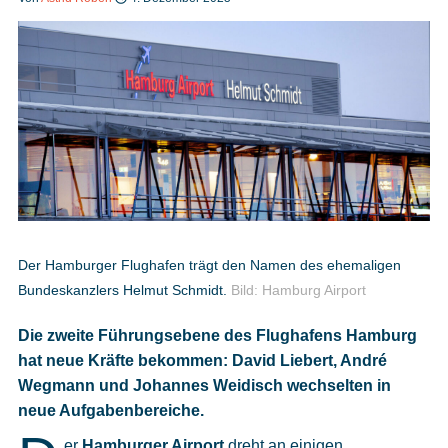
Heft bestellen
Digitale Ausgabe
Podcast
Der Hamburger Flughafen trägt den Namen des ehemaligen
Bundeskanzlers Helmut Schmidt.
Bild: Hamburg Airport
Impressum
Die zweite Führungsebene des Flughafens Hamburg
Mediadaten
hat neue Kräfte bekommen: David Liebert, André
Wegmann und Johannes Weidisch wechselten in
Datenschutz
neue Aufgabenbereiche.
er
Hamburger Airport
dreht an einigen