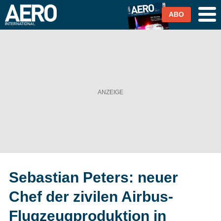
ABO
Airlines
Airports
Industrie & Technik
Business Aviation
Cargo / Logistik
Sebastian Peters: neuer
Magazin & Abo
Chef der zivilen Airbus-
Abo
Flugzeugproduktion in