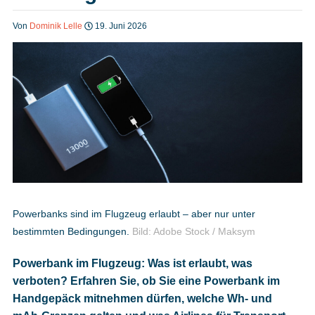
Heft bestellen
Von
Dominik Lelle
19. Juni 2026
Digitale Ausgabe
Podcast
Impressum
Powerbanks sind im Flugzeug erlaubt – aber nur unter
bestimmten Bedingungen.
Bild: Adobe Stock / Maksym
Mediadaten
Powerbank im Flugzeug: Was ist erlaubt, was
verboten? Erfahren Sie, ob Sie eine Powerbank im
Datenschutz
Handgepäck mitnehmen dürfen, welche Wh- und