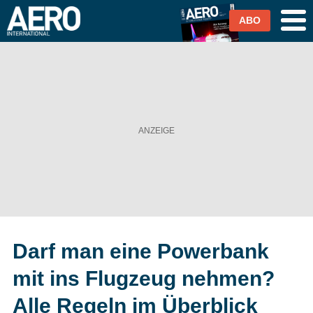
ABO
Airlines
Airports
Industrie & Technik
Business Aviation
Cargo / Logistik
Darf man eine Powerbank
Magazin & Abo
mit ins Flugzeug nehmen?
Abo
Alle Regeln im Überblick