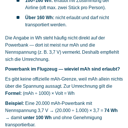
100–160 Wh:
erlaubt
mit
Zustimmung der
Airline (oft max. zwei Stück pro Person).
Über 160 Wh:
nicht erlaubt und darf nicht
transportiert werden.
Die Angabe in Wh steht häufig nicht direkt auf der
Powerbank — dort ist meist nur mAh und die
Nennspannung (z. B. 3,7 V) vermerkt. Deshalb empfiehlt
sich die Umrechnung.
Powerbank im Flugzeug — wieviel mAh sind erlaubt?
Es gibt keine offizielle mAh-Grenze, weil mAh allein nichts
über die Spannung aussagt. Zur Umrechnung gilt die
Formel:
(mAh ÷ 1000) × Volt = Wh
Beispiel:
Eine 20.000 mAh-Powerbank mit
Nennspannung 3,7 V → (20.000 ÷ 1.000) × 3,7 =
74 Wh
→ damit
unter 100 Wh
und ohne Genehmigung
transportierbar.