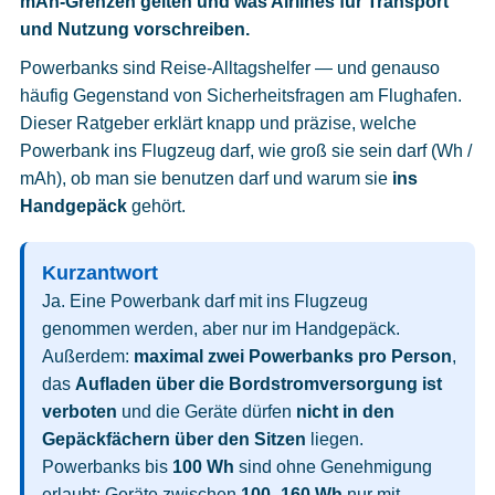
mAh-Grenzen gelten und was Airlines für Transport
Cookies
und Nutzung vorschreiben.
Datenschutzeinstellungen
Powerbanks sind Reise-Alltagshelfer — und genauso
häufig Gegenstand von Sicherheitsfragen am Flughafen.
Dieser Ratgeber erklärt knapp und präzise, welche
Powerbank ins Flugzeug darf, wie groß sie sein darf (Wh /
mAh), ob man sie benutzen darf und warum sie
ins
Handgepäck
gehört.
Kurzantwort
Ja. Eine Powerbank darf mit ins Flugzeug
genommen werden, aber nur im Handgepäck.
Außerdem:
maximal zwei Powerbanks pro Person
,
das
Aufladen über die Bordstromversorgung ist
verboten
und die Geräte dürfen
nicht in den
Gepäckfächern über den Sitzen
liegen.
Powerbanks bis
100 Wh
sind ohne Genehmigung
erlaubt; Geräte zwischen
100–160 Wh
nur mit