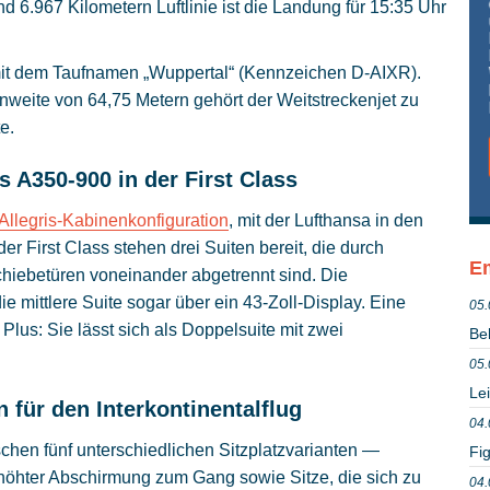
6.967 Kilometern Luftlinie ist die Landung für 15:35 Uhr
mit dem Taufnamen „Wuppertal“ (Kennzeichen D-AIXR).
nweite von 64,75 Metern gehört der Weitstreckenjet zu
e.
s A350-900 in der First Class
Allegris-Kabinenkonfiguration
, mit der Lufthansa in den
er First Class stehen drei Suiten bereit, die durch
Em
iebetüren voneinander abgetrennt sind. Die
e mittlere Suite sogar über ein 43-Zoll-Display. Eine
05.
Plus: Sie lässt sich als Doppelsuite mit zwei
Be
05.
Le
n für den Interkontinentalflug
04.
schen fünf unterschiedlichen Sitzplatzvarianten —
Fig
erhöhter Abschirmung zum Gang sowie Sitze, die sich zu
04.