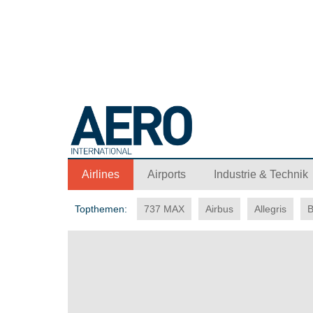
Airlines
Airports
Industrie & Technik
Topthemen:
737 MAX
Airbus
Allegris
B