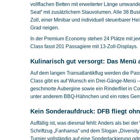
vollflachen Betten mit erweiterter Länge umwande
Seat“ mit zusätzlichem Stauvolumen. Alle 38 Busi
Zoll, einer Minibar und individuell steuerbarer He
Grad neigen.
In der Premium Economy stehen 24 Plätze mit jew
Class fasst 201 Passagiere mit 13-Zoll-Displays.
Kulinarisch gut versorgt: Das Menü 
Auf dem langen Transatlantikflug werden die Pass
Class gibt es auf Wunsch ein Drei-Gänge-Menü — 
geschmorte Aubergine sowie ein Rinderfilet in C
unter anderem BBQ-Hähnchen und ein rotes Gemü
Kein Sonderaufdruck: DFB fliegt oh
Auffällig ist, was diesmal fehlt: Anders als bei d
Schriftzug „Fanhansa“ und dem Slogan „Diversity
Turnier vollständig auf eine Sonderlackierung ode