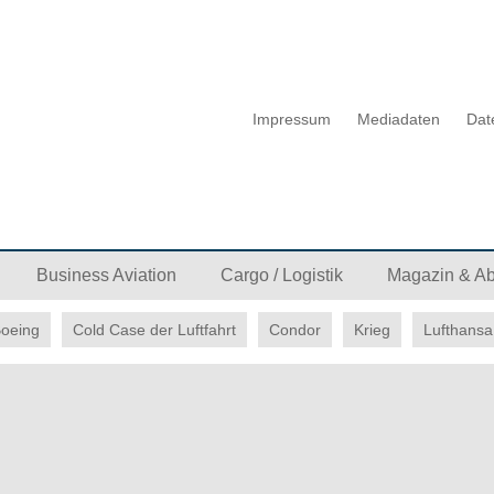
Impressum
Mediadaten
Dat
Business Aviation
Cargo / Logistik
Magazin & A
oeing
Cold Case der Luftfahrt
Condor
Krieg
Lufthansa