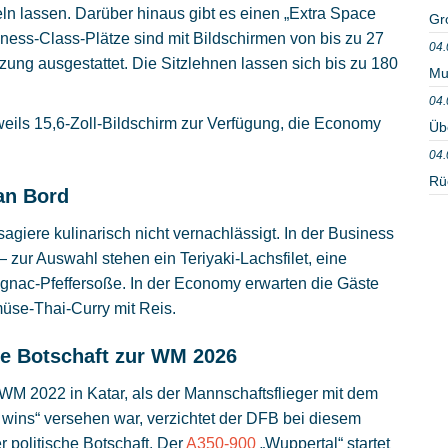
ln lassen. Darüber hinaus gibt es einen „Extra Space
Gr
ness-Class-Plätze sind mit Bildschirmen von bis zu 27
04.
izung ausgestattet. Die Sitzlehnen lassen sich bis zu 180
Mu
04.
eils 15,6-Zoll-Bildschirm zur Verfügung, die Economy
Üb
04.
Rü
an Bord
agiere kulinarisch nicht vernachlässigt. In der Business
zur Auswahl stehen ein Teriyaki-Lachsfilet, eine
ognac-Pfeffersoße. In der Economy erwarten die Gäste
se-Thai-Curry mit Reis.
ne Botschaft zur WM 2026
er WM 2022 in Katar, als der Mannschaftsflieger mit dem
 wins“ versehen war, verzichtet der DFB bei diesem
r politische Botschaft. Der
A350-900
„Wuppertal“ startet