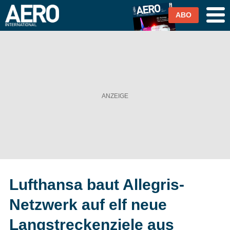
ABO
Airlines
Airports
Industrie & Technik
Business Aviation
Cargo / Logistik
Lufthansa baut Allegris-
Magazin & Abo
Netzwerk auf elf neue
Abo
Langstreckenziele aus