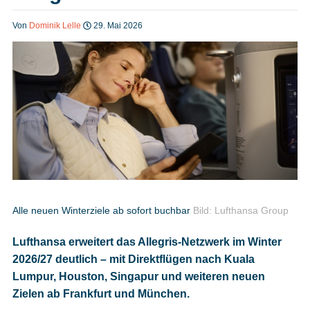
Heft bestellen
Von
Dominik Lelle
29. Mai 2026
Digitale Ausgabe
Podcast
Impressum
Alle neuen Winterziele ab sofort buchbar
Bild: Lufthansa Group
Lufthansa erweitert das Allegris-Netzwerk im Winter
Mediadaten
2026/27 deutlich – mit Direktflügen nach Kuala
Lumpur, Houston, Singapur und weiteren neuen
Datenschutz
Zielen ab Frankfurt und München.