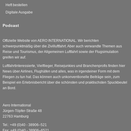
Heft bestellen
Digitale Ausgabe
Podcast
Offizielle Website von AERO INTERNATIONAL. Wir berichten
schwerpunktmäßig über die Zivilluftfahrt. Aber auch verwandte Themen aus
Reise und Tourismus, der Allgemeinen Luftfahrt sowie der Flugsimulation
greifen wir auf.
Luftfahrtinteressierte, Vielflieger, Reisejunkies und Branchenprofis finden hier
News über Airlines, Flughäfen und alles, was in irgendeiner Form mit dem
Fliegen zu tun hat. Das können auch unkonventionelle Beiträge sein, zum
Beispiel ein Erlebnisbericht über die schönsten und praktischsten Spuckbeutel
an Bord.
Aero International
Jürgen-Töpfer-Straße 48
22763 Hamburg
Tel.: +49 (0)40 - 38906–521
Fax: +49 (0)40 - 38906–6521