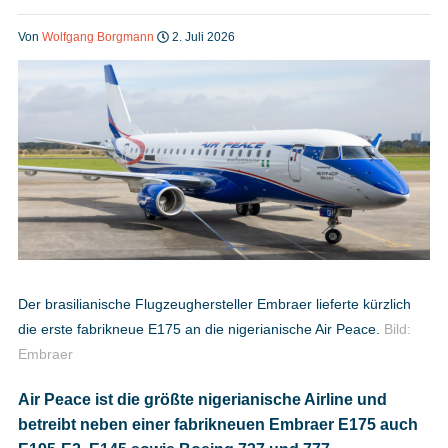
Heft bestellen
Von
Wolfgang Borgmann
2. Juli 2026
Digitale Ausgabe
Podcast
Impressum
Der brasilianische Flugzeughersteller Embraer lieferte kürzlich
die erste fabrikneue E175 an die nigerianische Air Peace.
Bild:
Mediadaten
Embraer
Air Peace ist die größte nigerianische Airline und
Datenschutz
betreibt neben einer fabrikneuen Embraer E175 auch