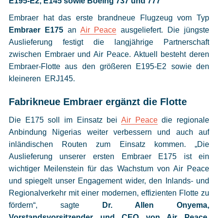
E195-E2, E145 sowie Boeing 737 und 777
Cookies
Embraer hat das erste brandneue Flugzeug vom Typ
Datenschutzeinstellungen
Embraer E175
an
Air Peace
ausgeliefert. Die jüngste
Auslieferung festigt die langjährige Partnerschaft
zwischen Embraer und Air Peace. Aktuell besteht deren
Embraer-Flotte aus den größeren E195-E2 sowie den
kleineren ERJ145.
Fabrikneue Embraer ergänzt die Flotte
Die E175 soll im Einsatz bei
Air Peace
die regionale
Anbindung Nigerias weiter verbessern und auch auf
inländischen Routen zum Einsatz kommen. „Die
Auslieferung unserer ersten Embraer E175 ist ein
wichtiger Meilenstein für das Wachstum von Air Peace
und spiegelt unser Engagement wider, den Inlands- und
Regionalverkehr mit einer modernen, effizienten Flotte zu
fördern“, sagte
Dr. Allen Onyema,
Vorstandsvorsitzender und CEO von Air Peace
.