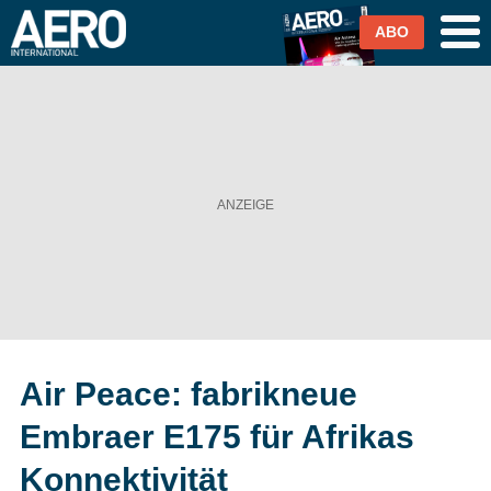
ABO
Airlines
Airports
Industrie & Technik
Business Aviation
Cargo / Logistik
Air Peace: fabrikneue
Magazin & Abo
Embraer E175 für Afrikas
Abo
Konnektivität