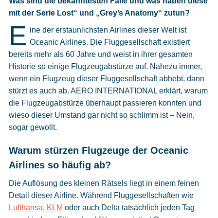
Was sind die bekanntesten Fälle und was haben diese
Cookies
mit der Serie Lost“ und „Grey’s Anatomy“ zutun?
E
Datenschutzeinstellungen
ine der erstaunlichsten Airlines dieser Welt ist
Oceanic Airlines. Die Fluggesellschaft existiert
bereits mehr als 60 Jahre und weist in ihrer gesamten
Historie so einige Flugzeugabstürze auf. Nahezu immer,
wenn ein Flugzeug dieser Fluggesellschaft abhebt, dann
stürzt es auch ab. AERO INTERNATIONAL erklärt, warum
die Flugzeugabstürze überhaupt passieren konnten und
wieso dieser Umstand gar nicht so schlimm ist – Nein,
sogar gewollt.
Warum stürzen Flugzeuge der Oceanic
Airlines so häufig ab?
Die Auflösung des kleinen Rätsels liegt in einem feinen
Detail dieser Airline. Während Fluggesellschaften wie
Lufthansa
,
KLM
oder auch Delta tatsächlich jeden Tag