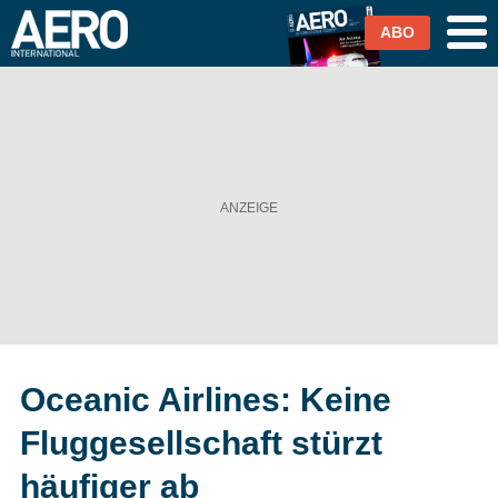
ABO
Airlines
Airports
Industrie & Technik
Business Aviation
Cargo / Logistik
Oceanic Airlines: Keine
Magazin & Abo
Fluggesellschaft stürzt
Abo
häufiger ab