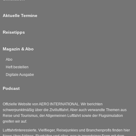
Aktuelle Termine
Reisetipps
Magazin & Abo
Abo
Heft bestellen
Digitale Ausgabe
Podcast
Offizielle Website von AERO INTERNATIONAL. Wir berichten
schwerpunktmäßig über die Zivilluftfahrt. Aber auch verwandte Themen aus
Reise und Tourismus, der Allgemeinen Luftfahrt sowie der Flugsimulation
greifen wir auf.
Luftfahrtinteressierte, Vielflieger, Reisejunkies und Branchenprofis finden hier
News über Airlines, Flughäfen und alles, was in irgendeiner Form mit dem