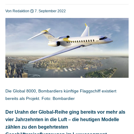
Heft bestellen
Von Redaktion
7. September 2022
Digitale Ausgabe
Podcast
Impressum
Die Global 8000, Bombardiers künftige Flaggschiff existiert
bereits als Projekt. Foto: Bombardier
Mediadaten
Der Urahn der Global-Reihe ging bereits vor mehr als
vier Jahrzehnten in die Luft – die heutigen Modelle
Datenschutz
zählen zu den begehrtesten