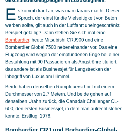
Geschäftsreiseflugzeugen im Luxussegment.
Cookies
E
s kommt drauf an, was man daraus macht. Dieser
Datenschutzeinstellungen
Spruch, der einst für die Vielseitigkeit von Beton
werben sollte, gilt auch in der Luftfahrt uneingeschränkt.
Beispiel gefällig? Dann stellen Sie sich mal eine
Bombardier
, heute Mitsubishi CRJ900 und eine
Bombardier Global 7500 nebeneinander vor. Das eine
Flugzeug wird wegen der empfundenen Enge bei einer
Bestuhlung mit 90 Passagieren als Angströhre tituliert,
das andere ist als Businessjet für Langstrecken der
Inbegriff von Luxus am Himmel.
Beide haben denselben Rumpfquerschnitt mit einem
Durchmesser von 2,7 Metern. Und beide gehen auf
denselben Urahn zurück, die Canadair Challenger CL-
600, den ersten Businessjet, in dem man aufrecht stehen
konnte. Erstflug: 1978.
Bombardier CRJ und Borbardier-Global-