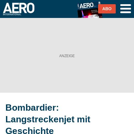
ABO
Airlines
Airports
Industrie & Technik
Business Aviation
Cargo / Logistik
Bombardier:
Magazin & Abo
Langstreckenjet mit
Abo
Geschichte