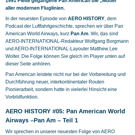
1991 Pleite gegangene Pan American die „Mutter“
Cookies
aller modernen Fluglinien.
Datenschutzeinstellungen
In der neuesten Episode von
AERO HISTORY
, dem
Podcast der Luftfahrtgeschichte, sprechen wir über Pan
American World Airways, kurz
Pan Am
. Wir, das sind
AERO-INTERNATIONAL-Redakteur Wolfgang Borgmann
und AERO-INTERNATIONAL-Layouter Matthew Lee
Wolter. Die Folge können Sie gleich im Player unten auf
dieser Seite anhören.
Pan American leistete nicht nur bei der Vorbereitung und
Durchführung neuer, interkontinentaler Routen
Pionierarbeit, sondern hatte in vielerlei Hinsicht eine
Vorbildfunktion.
AERO HISTORY #05: Pan American World
Airways –Pan Am – Teil 1
Wir sprechen in unserer neuesten Folge von AERO