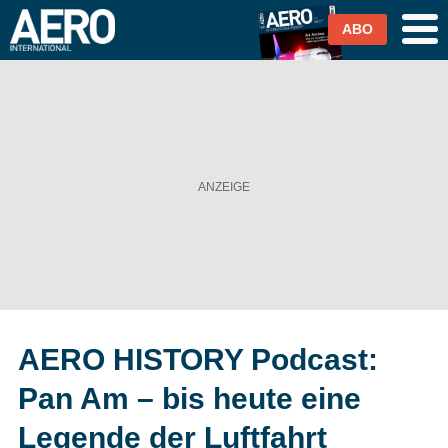
ABO
Airlines
Airports
Industrie & Technik
Business Aviation
Cargo / Logistik
AERO HISTORY Podcast:
Magazin & Abo
Pan Am – bis heute eine
Abo
Legende der Luftfahrt