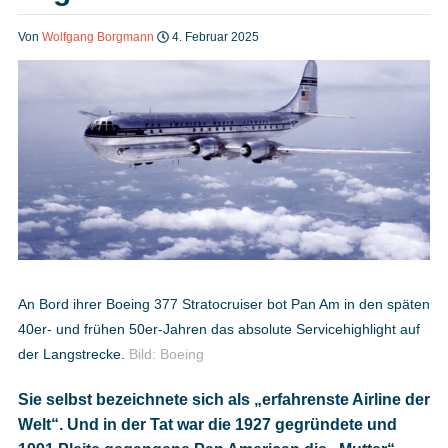
Heft bestellen
Von
Wolfgang Borgmann
4. Februar 2025
Digitale Ausgabe
Podcast
Impressum
An Bord ihrer Boeing 377 Stratocruiser bot Pan Am in den späten
40er- und frühen 50er-Jahren das absolute Servicehighlight auf
Mediadaten
der Langstrecke.
Bild: Boeing
Sie selbst bezeichnete sich als „erfahrenste Airline der
Datenschutz
Welt“. Und in der Tat war die 1927 gegründete und