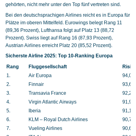
gehörten, nicht mehr unter den Top fünf vertreten sind.
Bei den deutschsprachigen Airlines reicht es in Europa für
Plätze im oberen Mittelfeld. Eurowings belegt Rang 11
(89,36 Prozent), Lufthansa folgt auf Platz 13 (88,72
Prozent). Swiss liegt auf Rang 16 (87,93 Prozent),
Austrian Airlines erreicht Platz 20 (85,52 Prozent).
Sicherste Airline 2025: Top 10-Ranking Europa
Rang
Fluggesellschaft
Risik
1.
Air Europa
94,03
2.
Finnair
93,63
3.
Transavia France
92,27
4.
Virgin Atlantic Airways
91,96
5.
Iberia
91,13
6.
KLM – Royal Dutch Airlines
90,74
7.
Vueling Airlines
90,68