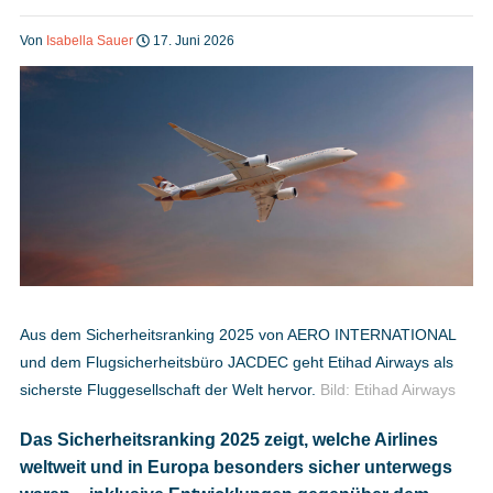
Heft bestellen
Von
Isabella Sauer
17. Juni 2026
Digitale Ausgabe
Podcast
Impressum
Aus dem Sicherheitsranking 2025 von AERO INTERNATIONAL
und dem Flugsicherheitsbüro JACDEC geht Etihad Airways als
Mediadaten
sicherste Fluggesellschaft der Welt hervor.
Bild: Etihad Airways
Das Sicherheitsranking 2025 zeigt, welche Airlines
Datenschutz
weltweit und in Europa besonders sicher unterwegs