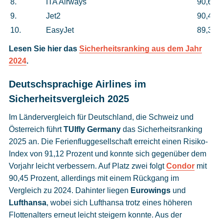
8.
ITA Airways
90,62
9.
Jet2
90,4 
10.
EasyJet
89,37
Lesen Sie hier das
Sicherheitsranking aus dem Jahr
2024
.
Deutschsprachige Airlines im
Sicherheitsvergleich 2025
Im Ländervergleich für Deutschland, die Schweiz und
Österreich führt
TUIfly Germany
das Sicherheitsranking
2025 an. Die Ferienfluggesellschaft erreicht einen Risiko-
Index von 91,12 Prozent und konnte sich gegenüber dem
Vorjahr leicht verbessern. Auf Platz zwei folgt
Condor
mit
90,45 Prozent, allerdings mit einem Rückgang im
Vergleich zu 2024. Dahinter liegen
Eurowings
und
Lufthansa
, wobei sich Lufthansa trotz eines höheren
Flottenalters erneut leicht steigern konnte. Aus der