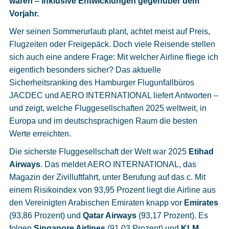
waren – inklusive Entwicklungen gegenüber dem
Cookies
Vorjahr.
Datenschutzeinstellungen
Wer seinen Sommerurlaub plant, achtet meist auf Preis,
Flugzeiten oder Freigepäck. Doch viele Reisende stellen
sich auch eine andere Frage: Mit welcher Airline fliege ich
eigentlich besonders sicher? Das aktuelle
Sicherheitsranking des Hamburger Flugunfallbüros
JACDEC und AERO INTERNATIONAL liefert Antworten –
und zeigt, welche Fluggesellschaften 2025 weltweit, in
Europa und im deutschsprachigen Raum die besten
Werte erreichten.
Die sicherste Fluggesellschaft der Welt war 2025
Etihad
Airways
. Das meldet AERO INTERNATIONAL, das
Magazin der Zivilluftfahrt, unter Berufung auf das c. Mit
einem Risikoindex von 93,95 Prozent liegt die Airline aus
den Vereinigten Arabischen Emiraten knapp vor
Emirates
(93,86 Prozent) und
Qatar Airways
(93,17 Prozent). Es
folgen
Singapore Airlines
(91,03 Prozent) und
KLM