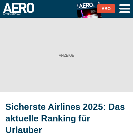
ABO
Airlines
Airports
Industrie & Technik
Business Aviation
Cargo / Logistik
Sicherste Airlines 2025: Das
Magazin & Abo
aktuelle Ranking für
Abo
Urlauber