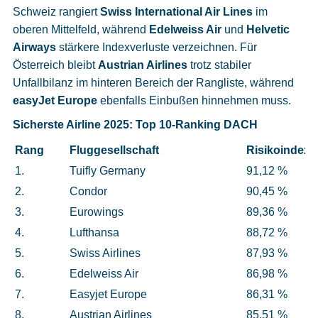
Schweiz rangiert
Swiss International Air Lines
im
oberen Mittelfeld, während
Edelweiss Air
und
Helvetic
Airways
stärkere Indexverluste verzeichnen. Für
Österreich bleibt
Austrian Airlines
trotz stabiler
Unfallbilanz im hinteren Bereich der Rangliste, während
easyJet Europe
ebenfalls Einbußen hinnehmen muss.
Sicherste Airline 2025: Top 10-Ranking DACH
Rang
Fluggesellschaft
Risikoindex
1.
Tuifly Germany
91,12 %
2.
Condor
90,45 %
3.
Eurowings
89,36 %
4.
Lufthansa
88,72 %
5.
Swiss Airlines
87,93 %
6.
Edelweiss Air
86,98 %
7.
Easyjet Europe
86,31 %
8.
Austrian Airlines
85,51 %