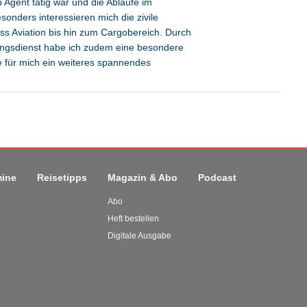
 Agent tätig war und die Abläufe im
sonders interessieren mich die zivile
ness Aviation bis hin zum Cargobereich. Durch
tungsdienst habe ich zudem eine besondere
ie für mich ein weiteres spannendes
mine
Reisetipps
Magazin & Abo
Podcast
Abo
Heft bestellen
Digitale Ausgabe