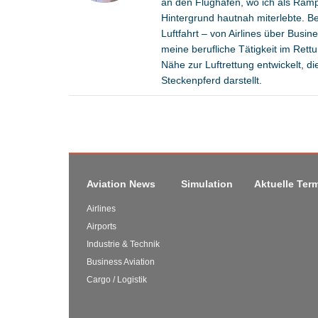
an den Flughafen, wo ich als Ramp
Hintergrund hautnah miterlebte. Be
Luftfahrt – von Airlines über Busi
meine berufliche Tätigkeit im Ret
Nähe zur Luftrettung entwickelt, d
Steckenpferd darstellt.
Aviation News
Simulation
Aktuelle Ter
Airlines
Airports
Industrie & Technik
Business Aviation
Cargo / Logistik