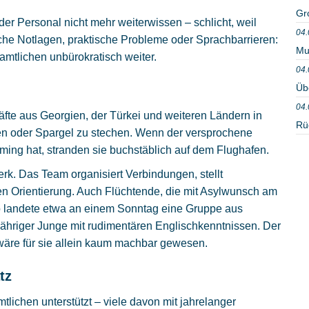
Gr
er Personal nicht mehr weiterwissen – schlicht, weil
04.
ische Notlagen, praktische Probleme oder Sprachbarrieren:
Mu
amtlichen unbürokratisch weiter.
04.
Üb
04.
äfte aus Georgien, der Türkei und weiteren Ländern in
Rü
nten oder Spargel zu stechen. Wenn der versprochene
ing hat, stranden sie buchstäblich auf dem Flughafen.
rk. Das Team organisiert Verbindungen, stellt
n Orientierung. Auch Flüchtende, die mit Asylwunsch am
o landete etwa an einem Sonntag eine Gruppe aus
jähriger Junge mit rudimentären Englischkenntnissen. Der
wäre für sie allein kaum machbar gewesen.
tz
ichen unterstützt – viele davon mit jahrelanger