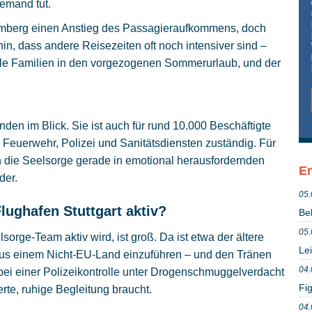
iemand tut.
emberg einen Anstieg des Passagieraufkommens, doch
hin, dass andere Reisezeiten oft noch intensiver sind –
iele Familien in den vorgezogenen Sommerurlaub, und der
nden im Blick. Sie ist auch für rund 10.000 Beschäftigte
 Feuerwehr, Polizei und Sanitätsdiensten zuständig. Für
ch die Seelsorge gerade in emotional herausfordernden
Em
der.
05.
ughafen Stuttgart aktiv?
Be
05.
sorge-Team aktiv wird, ist groß. Da ist etwa der ältere
Le
 aus einem Nicht-EU-Land einzuführen – und den Tränen
04.
r bei einer Polizeikontrolle unter Drogenschmuggelverdacht
Fig
erte, ruhige Begleitung braucht.
04.