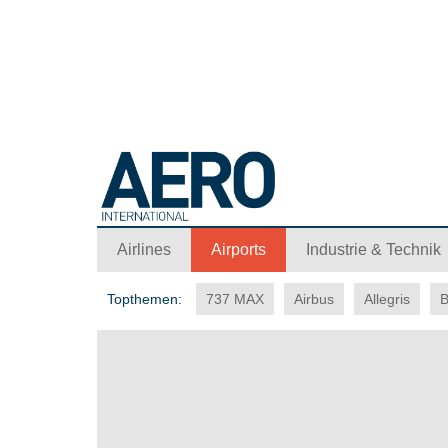
Airlines
Airports
Industrie & Technik
Topthemen:
737 MAX
Airbus
Allegris
B