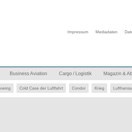
Impressum
Mediadaten
Dat
Business Aviation
Cargo / Logistik
Magazin & A
oeing
Cold Case der Luftfahrt
Condor
Krieg
Lufthansa