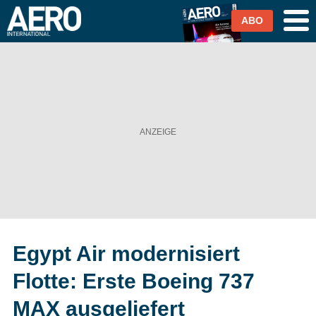
ABO
Airlines
Airports
Industrie & Technik
Business Aviation
Cargo / Logistik
Egypt Air modernisiert
Magazin & Abo
Flotte: Erste Boeing 737
Abo
MAX ausgeliefert