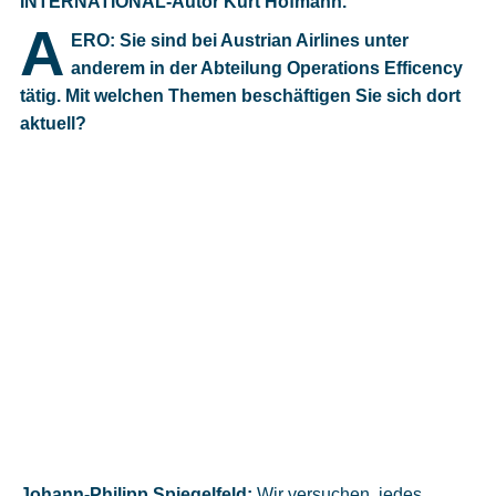
INTERNATIONAL-Autor Kurt Hofmann.
Cookies
A
ERO: Sie sind bei Austrian Airlines unter
Datenschutzeinstellungen
anderem in der Abteilung Operations Efficency
tätig. Mit welchen Themen beschäftigen Sie sich dort
aktuell?
Johann-Philipp Spiegelfeld:
Wir versuchen, jedes