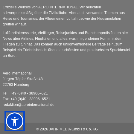
Offizielle Website von AERO INTERNATIONAL. Wir berichten
schwerpunktmäßig über die Zivilluftfahrt. Aber auch verwandte Themen aus
Reise und Tourismus, der Allgemeinen Luftfahrt sowie der Flugsimulation
greifen wir auf.
Luftfahrtinteressierte, Vielflieger, Reisejunkies und Branchenprofis finden hier
News über Airlines, Flughäfen und alles, was in irgendeiner Form mit dem
Fliegen zu tun hat. Das können auch unkonventionelle Beiträge sein, zum
Beispiel ein Erlebnisbericht über die schönsten und praktischsten Spuckbeutel
an Bord.
Aero International
Jürgen-Töpfer-Straße 48
22763 Hamburg
Tel.: +49 (0)40 - 38906–521
Fax: +49 (0)40 - 38906–6521
redaktion@aerointernational.de
© 2026
JAHR MEDIA GmbH & Co. KG