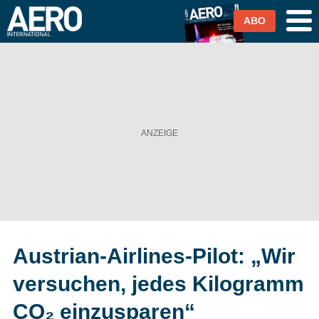
ABO
Airlines
Airports
Industrie & Technik
Business Aviation
Cargo / Logistik
Austrian-Airlines-Pilot: „Wir
Magazin & Abo
versuchen, jedes Kilogramm
Abo
CO₂ einzusparen“