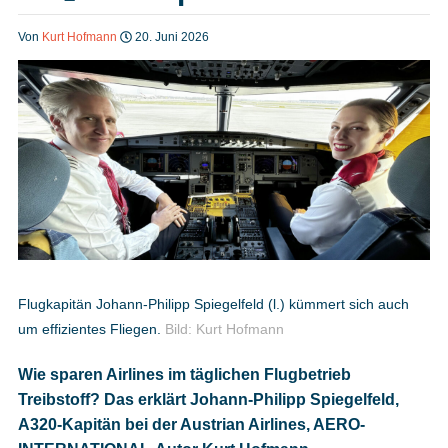
Heft bestellen
Von
Kurt Hofmann
20. Juni 2026
Digitale Ausgabe
Podcast
Impressum
Flugkapitän Johann-Philipp Spiegelfeld (l.) kümmert sich auch
um effizientes Fliegen.
Bild: Kurt Hofmann
Mediadaten
Wie sparen Airlines im täglichen Flugbetrieb
Treibstoff? Das erklärt Johann-Philipp Spiegelfeld,
Datenschutz
A320-Kapitän bei der Austrian Airlines, AERO-