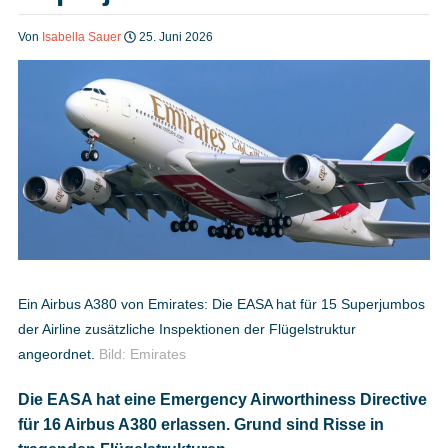
Heft bestellen
Von
Isabella Sauer
25. Juni 2026
Digitale Ausgabe
Podcast
Impressum
Ein Airbus A380 von Emirates: Die EASA hat für 15 Superjumbos
der Airline zusätzliche Inspektionen der Flügelstruktur
Mediadaten
angeordnet.
Bild: Emirates
Die EASA hat eine Emergency Airworthiness Directive
Datenschutz
für 16 Airbus A380 erlassen. Grund sind Risse in