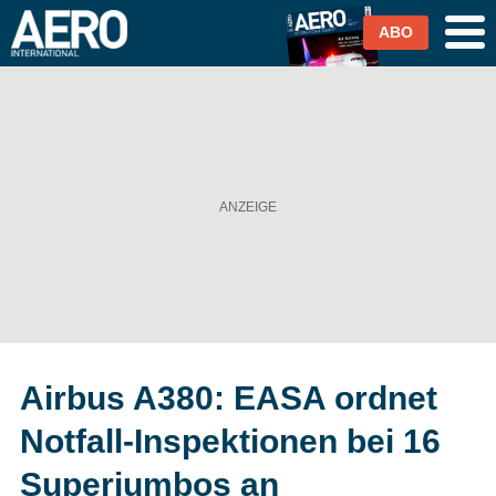
ABO
Airlines
Airports
Industrie & Technik
Business Aviation
Cargo / Logistik
Airbus A380: EASA ordnet
Magazin & Abo
Notfall-Inspektionen bei 16
Abo
Superjumbos an