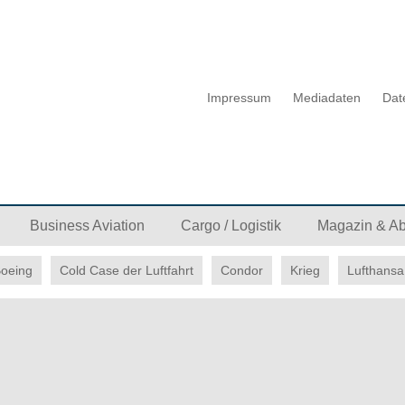
Impressum
Mediadaten
Dat
Business Aviation
Cargo / Logistik
Magazin & A
oeing
Cold Case der Luftfahrt
Condor
Krieg
Lufthansa