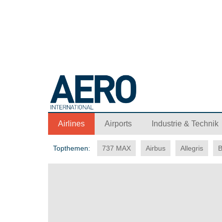
Airlines
Airports
Industrie & Technik
Topthemen:
737 MAX
Airbus
Allegris
B