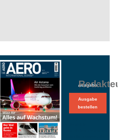
Dominik
Lelle
Redakteur
Ausgabe
Ausgabe
Dominik Lelle ist seit 2023 Mitglied
bestellen
der Online-Redaktion von AERO
INTERNATIONAL. Jedes Mal,
wenn er ein Flugzeug besteigt,
verspürt er die gleiche
Begeisterung wie beim ersten Mal -
ein Gefühl, das ihn inspiriert, die