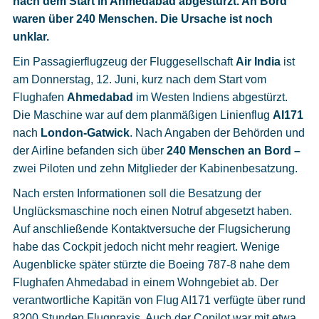
nach dem Start in Ahmedabad abgestürzt. An Bord
Cookies
waren über 240 Menschen. Die Ursache ist noch
unklar.
Datenschutzeinstellungen
Ein Passagierflugzeug der Fluggesellschaft
Air India
ist
am Donnerstag, 12. Juni, kurz nach dem Start vom
Flughafen
Ahmedabad
im Westen Indiens abgestürzt.
Die Maschine war auf dem planmäßigen Linienflug
AI171
nach
London-Gatwick
. Nach Angaben der Behörden und
der Airline befanden sich über
240 Menschen an Bord –
zwei Piloten und zehn Mitglieder der Kabinenbesatzung.
Nach ersten Informationen soll die Besatzung der
Unglücksmaschine noch einen Notruf abgesetzt haben.
Auf anschließende Kontaktversuche der Flugsicherung
habe das Cockpit jedoch nicht mehr reagiert. Wenige
Augenblicke später stürzte die Boeing 787-8 nahe dem
Flughafen Ahmedabad in einem Wohngebiet ab. Der
verantwortliche Kapitän von Flug AI171 verfügte über rund
8200 Stunden Flugpraxis. Auch der Copilot war mit etwa