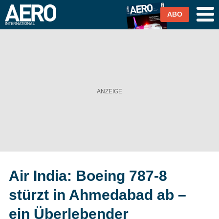
ABO
Airlines
Airports
Industrie & Technik
Business Aviation
Cargo / Logistik
Air India: Boeing 787-8
Magazin & Abo
stürzt in Ahmedabad ab –
Abo
ein Überlebender