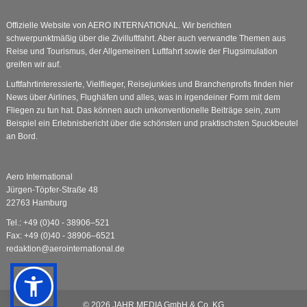
Offizielle Website von AERO INTERNATIONAL. Wir berichten
schwerpunktmäßig über die Zivilluftfahrt. Aber auch verwandte Themen aus
Reise und Tourismus, der Allgemeinen Luftfahrt sowie der Flugsimulation
greifen wir auf.
Luftfahrtinteressierte, Vielflieger, Reisejunkies und Branchenprofis finden hier
News über Airlines, Flughäfen und alles, was in irgendeiner Form mit dem
Fliegen zu tun hat. Das können auch unkonventionelle Beiträge sein, zum
Beispiel ein Erlebnisbericht über die schönsten und praktischsten Spuckbeutel
an Bord.
Aero International
Jürgen-Töpfer-Straße 48
22763 Hamburg
Tel.: +49 (0)40 - 38906–521
Fax: +49 (0)40 - 38906–6521
redaktion@aerointernational.de
© 2026
JAHR MEDIA GmbH & Co. KG