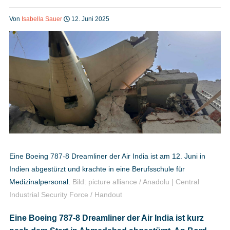
Heft bestellen
Von
Isabella Sauer
12. Juni 2025
Digitale Ausgabe
Podcast
Impressum
Eine Boeing 787-8 Dreamliner der Air India ist am 12. Juni in
Indien abgestürzt und krachte in eine Berufsschule für
Mediadaten
Medizinalpersonal.
Bild: picture alliance / Anadolu | Central
Industrial Security Force / Handout
Datenschutz
Eine Boeing 787-8 Dreamliner der Air India ist kurz