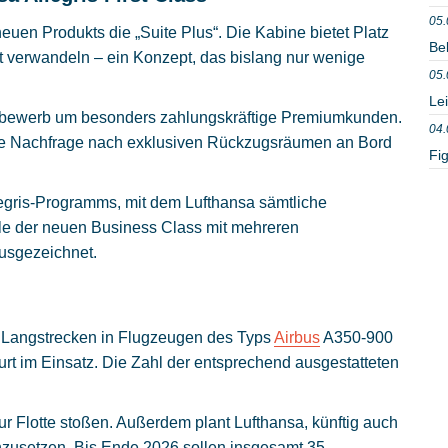
05.
uen Produkts die „Suite Plus“. Die Kabine bietet Platz
Be
tt verwandeln – ein Konzept, das bislang nur wenige
05.
Le
Wettbewerb um besonders zahlungskräftige Premiumkunden.
04.
die Nachfrage nach exklusiven Rückzugsräumen an Bord
Fig
legris-Programms, mit dem Lufthansa sämtliche
ile der neuen Business Class mit mehreren
ausgezeichnet.
en Langstrecken in Flugzeugen des Typs
Airbus
A350-900
urt im Einsatz. Die Zahl der entsprechend ausgestatteten
ur Flotte stoßen. Außerdem plant Lufthansa, künftig auch
inzusetzen. Bis Ende 2026 sollen insgesamt 35