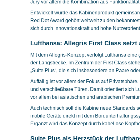
Jury vor allem die Kombination aus Funktionalität,
Entwickelt wurde das Kabinenprodukt gemeinsam 
Red Dot Award gehört weltweit zu den bekanntest
sich durch Innovationskraft und hohe Nutzerorien
Lufthansa: Allegris First Class setzt
Mit dem Allegris-Konzept verfolgt Lufthansa ein
der Langstrecke. Im Zentrum der First Class ste
„Suite Plus“, die sich insbesondere an Paare oder
Auffällig ist vor allem der Fokus auf Privatsph
und verschließbare Türen. Damit orientiert sich 
vor allem bei asiatischen und arabischen Premi
Auch technisch soll die Kabine neue Standards se
mobile Geräte direkt mit dem Bordunterhaltungssy
Ergänzt wird das Konzept durch kabellose Kopfh
Suite Plus als Herzstück der Lufthans