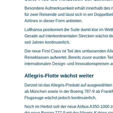
Besondere Aufmerksamkeit erhält innerhalb des ne
für zwei Reisende und lässt sich in ein Doppelbe
Airlines in dieser Form anbieten.
Lufthansa positioniert die Suite damit klar im 
Gerade auf interkontinentalen Strecken wächst 
seit Jahren kontinuierlich.
Die neue First Class ist Teil des umfassenden Al
Reiseklassen aufwertet. Bereits zuvor wurden Te
internationalen Design- und Innovationspreisen 
Allegris-Flotte wächst weiter
Derzeit ist das Allegris-Produkt auf ausgewählt
ab München sowie in der
Boeing 787-9
ab Frankf
Flugzeuge wächst jedoch kontinuierlich.
Noch im Herbst soll der neue
Airbus A350-1000
z
die neue
Boeing 777-9
mit der Allegris-Kabine e