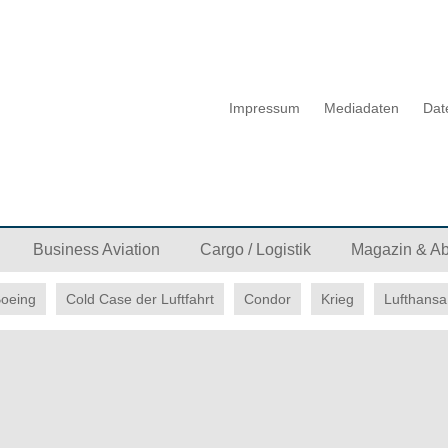
Impressum
Mediadaten
Dat
Business Aviation
Cargo / Logistik
Magazin & A
oeing
Cold Case der Luftfahrt
Condor
Krieg
Lufthansa