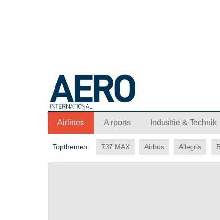
Airlines
Airports
Industrie & Technik
Topthemen:
737 MAX
Airbus
Allegris
B