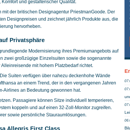
 Komfort und gestalterischer Qualität.
mit der britischen Designagentur
PriestmanGoode
. Der
en Designpreisen und zeichnet jährlich Produkte aus, die
tierung hervorheben.
 auf Privatsphäre
e grundlegende Modernisierung ihres Premiumangebots auf
hen zwei großzügige Einzelsuiten sowie die sogenannte
 Alleinreisende mit hohem Platzbedarf richtet.
Em
äre. Die Suiten verfügen über nahezu deckenhohe Wände
07.
Lufthansa an einem Trend, der in den vergangenen Jahren
07.
um-Airlines an Bedeutung gewonnen hat.
un
tzen. Passagiere können Sitze individuell temperieren,
07.
stem koppeln und auf einen 32-Zoll-Monitor zugreifen.
Lei
örer sowie persönliche Stauraumlösungen.
06.
a Allegris First Class
Bil