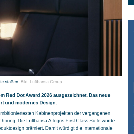
tte stoßen.
Bild: Lufthansa Group
 dem Red Dot Award 2026 ausgezeichnet. Das neue
ort und modernes Design.
ambitioniertesten Kabinenprojekten der vergangenen
chnung. Die Lufthansa Allegris First Class Suite wurde
uktdesign prämiert. Damit würdigt die internationale