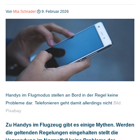
Heft bestellen
Von
Mia Schrader
9. Februar 2026
Digitale Ausgabe
Podcast
Impressum
Handys im Flugmodus stellen an Bord in der Regel keine
Probleme dar. Telefonieren geht damit allerdings nicht
Bild:
Mediadaten
Pixabay
Zu Handys im Flugzeug gibt es einige Mythen. Werden
Datenschutz
die geltenden Regelungen eingehalten stellt die