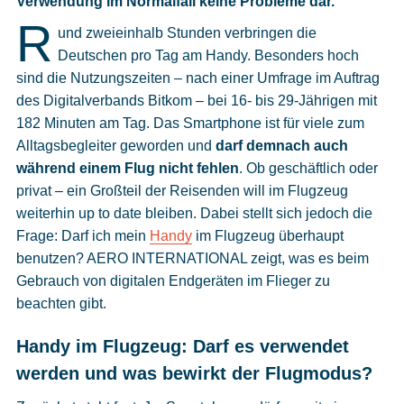
Verwendung im Normalfall keine Probleme dar.
Cookies
R
und zweieinhalb Stunden verbringen die
Datenschutzeinstellungen
Deutschen pro Tag am Handy. Besonders hoch
sind die Nutzungszeiten – nach einer Umfrage im Auftrag
des Digitalverbands Bitkom – bei 16- bis 29-Jährigen mit
182 Minuten am Tag. Das Smartphone ist für viele zum
Alltagsbegleiter geworden und
darf demnach auch
während einem Flug nicht fehlen
. Ob geschäftlich oder
privat – ein Großteil der Reisenden will im Flugzeug
weiterhin up to date bleiben. Dabei stellt sich jedoch die
Frage: Darf ich mein
Handy
im Flugzeug überhaupt
benutzen? AERO INTERNATIONAL zeigt, was es beim
Gebrauch von digitalen Endgeräten im Flieger zu
beachten gibt.
Handy im Flugzeug: Darf es verwendet
werden und was bewirkt der Flugmodus?