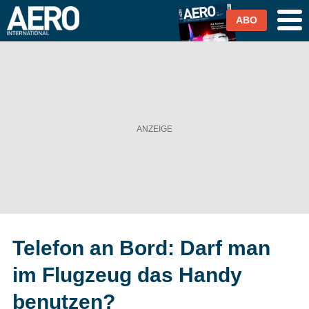
ABO
Airlines
Airports
Industrie & Technik
Business Aviation
Cargo / Logistik
Telefon an Bord: Darf man
Magazin & Abo
im Flugzeug das Handy
Abo
benutzen?