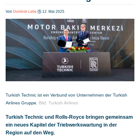
Heft bestellen
Von
Dominik Lelle
12. Mai 2025
Digitale Ausgabe
Podcast
Impressum
Turkish Technic ist ein Verbund von Unternehmen der Turkish
Airlines Gruppe.
Bild: Turkish Airlines
Mediadaten
Turkish Technic und Rolls-Royce bringen gemeinsam
ein neues Kapitel der Triebwerkswartung in der
Datenschutz
Region auf den Weg.