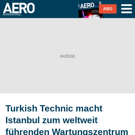
ABO
Airlines
Airports
Industrie & Technik
Business Aviation
Cargo / Logistik
Turkish Technic macht
Magazin & Abo
Istanbul zum weltweit
Abo
führenden Wartungszentrum