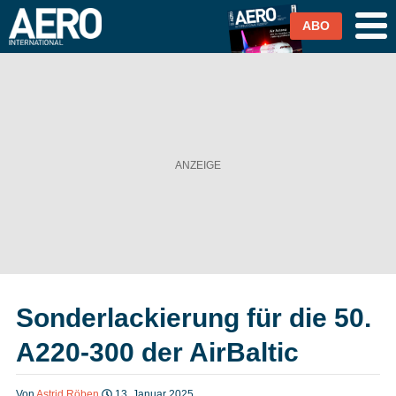
ABO
Airlines
Airports
Industrie & Technik
Business Aviation
Cargo / Logistik
Sonderlackierung für die 50.
Magazin & Abo
A220-300 der AirBaltic
Abo
Von
Astrid Röben
13. Januar 2025