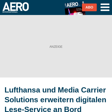
ABO
Airlines
Airports
Industrie & Technik
Business Aviation
Cargo / Logistik
Lufthansa und Media Carrier
Magazin & Abo
Solutions erweitern digitalen
Abo
Lese-Service an Bord