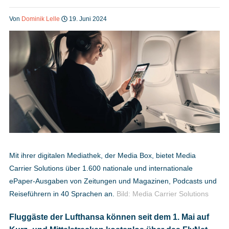
Heft bestellen
Von
Dominik Lelle
19. Juni 2024
Digitale Ausgabe
Podcast
Impressum
Mit ihrer digitalen Mediathek, der Media Box, bietet Media
Carrier Solutions über 1.600 nationale und internationale
Mediadaten
ePaper-Ausgaben von Zeitungen und Magazinen, Podcasts und
Reiseführern in 40 Sprachen an.
Bild: Media Carrier Solutions
Datenschutz
Fluggäste der Lufthansa können seit dem 1. Mai auf