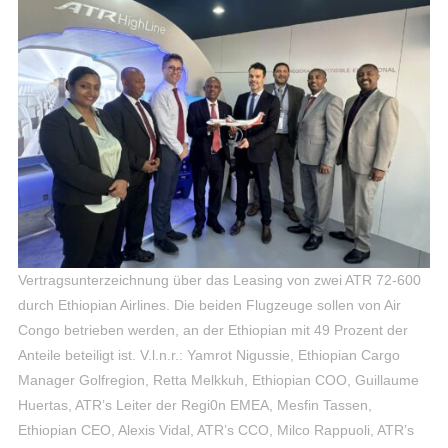
Vertragsunterzeichnung über das Leasing von zwei ATR 72-600
durch Ethiopian Airlines. Die beiden Flugzeuge sollen von Air
Congo betrieben werden, an der Ethiopian mit 49 Prozent der
Anteile beteiligt ist. V.l.n.r.: Yamrot Nigussie, Ethiopian Cargo
Manager Golfregion, Retta Melkkuh, Ethiopian COO, Guillaume
Huertas, ATR’s Leiter der Regi0n EMEA, Mesfin Tassen,
Ethiopian CEO, Alexis Vidal, ATR’s CCO, Milco Rappuoli, ATR’s