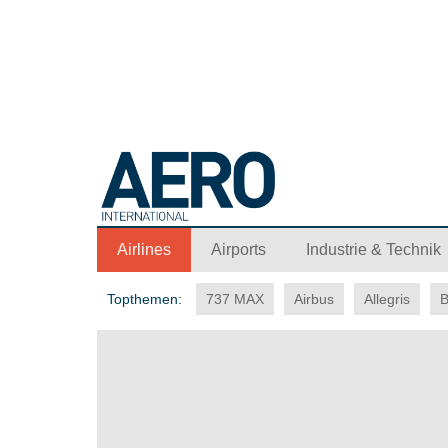
Airlines
Airports
Industrie & Technik
Topthemen:
737 MAX
Airbus
Allegris
B