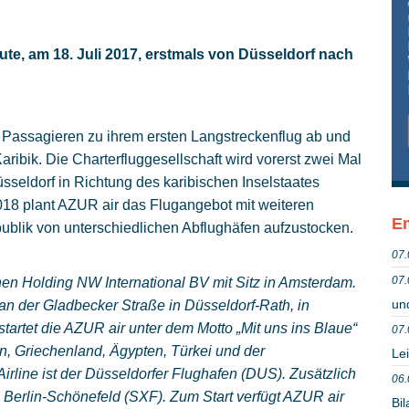
ute, am 18. Juli 2017, erstmals von Düsseldorf nach
Passagieren zu ihrem ersten Langstreckenflug ab und
ribik. Die Charterfluggesellschaft wird vorerst zwei Mal
sseldorf in Richtung des karibischen Inselstaates
018 plant AZUR air das Flugangebot mit weiteren
Em
blik von unterschiedlichen Abflughäfen aufzustocken.
07.
07.
hen Holding NW International BV mit Sitz in Amsterdam.
un
 an der Gladbecker Straße in Düsseldorf-Rath, in
tartet die AZUR air unter dem Motto „Mit uns ins Blaue“
07.
en, Griechenland, Ägypten, Türkei und der
Lei
rline ist der Düsseldorfer Flughafen (DUS). Zusätzlich
06.
Berlin-Schönefeld (SXF). Zum Start verfügt AZUR air
Bil