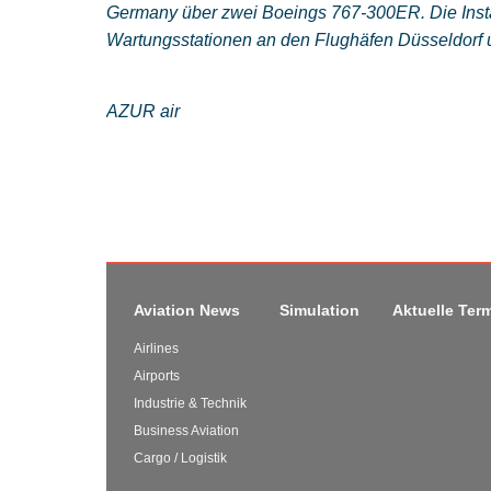
Germany über zwei Boeings 767-300ER. Die Inst
Wartungsstationen an den Flughäfen Düsseldorf u
AZUR air
Aviation News
Simulation
Aktuelle Ter
Airlines
Airports
Industrie & Technik
Business Aviation
Cargo / Logistik