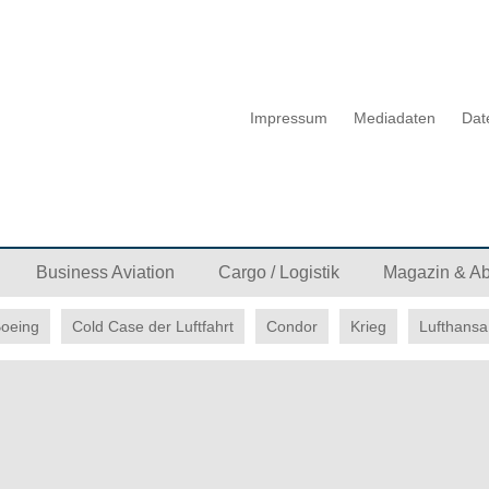
Impressum
Mediadaten
Dat
Business Aviation
Cargo / Logistik
Magazin & A
oeing
Cold Case der Luftfahrt
Condor
Krieg
Lufthansa