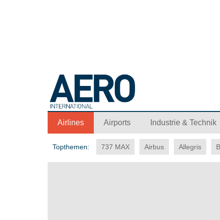
Airlines
Airports
Industrie & Technik
Topthemen:
737 MAX
Airbus
Allegris
B