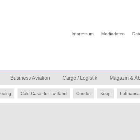
Impressum
Mediadaten
Dat
Business Aviation
Cargo / Logistik
Magazin & A
oeing
Cold Case der Luftfahrt
Condor
Krieg
Lufthansa