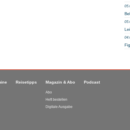
05.
Be
05.
Le
04.
Fig
mine
Reisetipps
Magazin & Abo
Podcast
Abo
Heft bestellen
Digitale Ausgabe