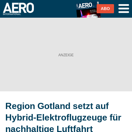
ABO
Airlines
Airports
Industrie & Technik
Business Aviation
Cargo / Logistik
Region Gotland setzt auf
Magazin & Abo
Hybrid-Elektroflugzeuge für
Abo
nachhaltige Luftfahrt