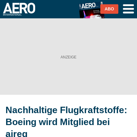
ABO
Airlines
Airports
Industrie & Technik
Business Aviation
Cargo / Logistik
Nachhaltige Flugkraftstoffe:
Magazin & Abo
Boeing wird Mitglied bei
Abo
aireg