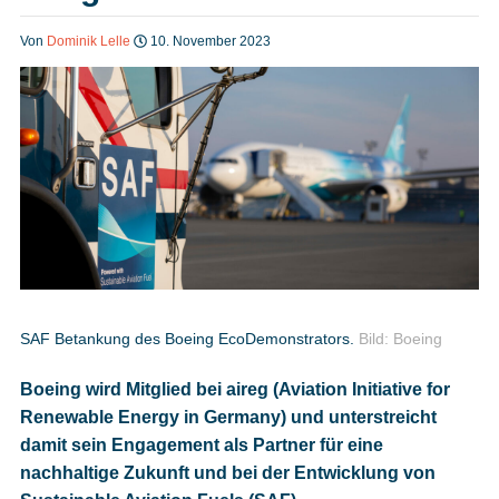
Heft bestellen
Von
Dominik Lelle
10. November 2023
Digitale Ausgabe
Podcast
Impressum
SAF Betankung des Boeing EcoDemonstrators.
Bild: Boeing
Boeing wird Mitglied bei aireg (Aviation Initiative for
Mediadaten
Renewable Energy in Germany) und unterstreicht
damit sein Engagement als Partner für eine
Datenschutz
nachhaltige Zukunft und bei der Entwicklung von