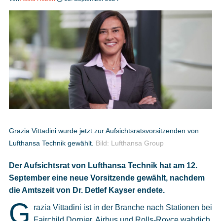
Heft bestellen
Digitale Ausgabe
Podcast
Grazia Vittadini wurde jetzt zur Aufsichtsratsvorsitzenden von
Lufthansa Technik gewählt.
Bild: Lufthansa Group
Impressum
Der Aufsichtsrat von Lufthansa Technik hat am 12.
Mediadaten
September eine neue Vorsitzende gewählt, nachdem
die Amtszeit von Dr. Detlef Kayser endete.
Datenschutz
G
razia Vittadini ist in der Branche nach Stationen bei
Fairchild Dornier, Airbus und Rolls-Royce wahrlich