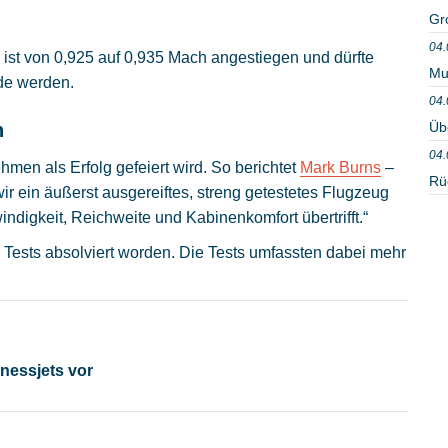
Gr
04.
ist von 0,925 auf 0,935 Mach angestiegen und dürfte
Mu
nde werden.
04.
Üb
h
04.
hmen als Erfolg gefeiert wird. So berichtet
Mark Burns
–
Rü
ir ein äußerst ausgereiftes, streng getestetes Flugzeug
ndigkeit, Reichweite und Kabinenkomfort übertrifft.“
 Tests absolviert worden. Die Tests umfassten dabei mehr
inessjets vor