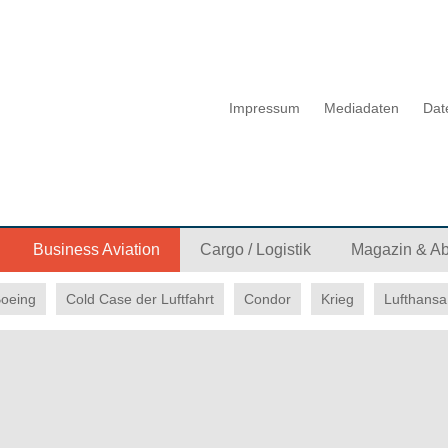
Impressum
Mediadaten
Dat
Business Aviation
Cargo / Logistik
Magazin & A
oeing
Cold Case der Luftfahrt
Condor
Krieg
Lufthansa