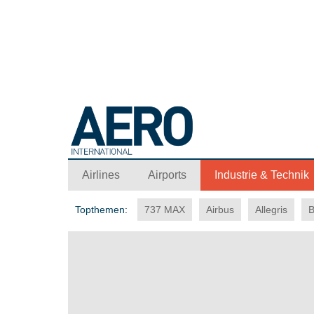
Airlines
Airports
Industrie & Technik
Topthemen:
737 MAX
Airbus
Allegris
B