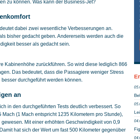
ten zu können. Was kann der Business-Jet?
nenkomfort
deutet dabei zwei wesentliche Verbesserungen an.
 als bisher gedacht geben. Andererseits werden auch die
igkeit besser als gedacht sein.
re Kabinenhöhe zurückführen. So wird diese lediglich 866
agen. Das bedeutet, dass die Passagiere weniger Stress
Em
o besser durchgeführt werden können.
05.
igen an
Be
05.
h in den durchgeführten Tests deutlich verbessert. So
Le
5 Mach (1 Mach entspricht 1235 Kilometern pro Stunde),
04.
 gewesen. Mit einer erhöhten Geschwindigkeit von 0,9
Fig
amit hat sich der Wert um fast 500 Kilometer gegenüber
04.