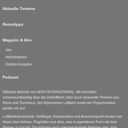
Aktuelle Termine
Reisetipps
Magazin & Abo
Abo
Heft bestellen
Digitale Ausgabe
Podcast
Offizielle Website von AERO INTERNATIONAL. Wir berichten
schwerpunktmäßig über die Zivilluftfahrt. Aber auch verwandte Themen aus
Reise und Tourismus, der Allgemeinen Luftfahrt sowie der Flugsimulation
greifen wir auf.
Luftfahrtinteressierte, Vielflieger, Reisejunkies und Branchenprofis finden hier
News über Airlines, Flughäfen und alles, was in irgendeiner Form mit dem
Fliegen zu tun hat. Das können auch unkonventionelle Beiträge sein, zum