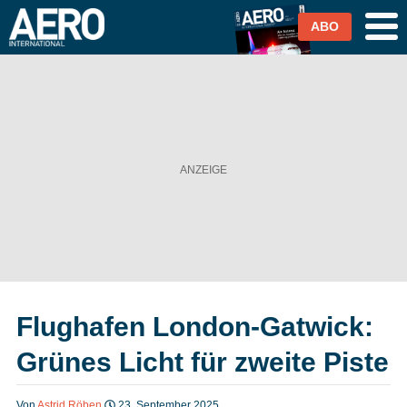
ABO
Airlines
Airports
Industrie & Technik
Business Aviation
Cargo / Logistik
Flughafen London-Gatwick:
Magazin & Abo
Grünes Licht für zweite Piste
Abo
Von
Astrid Röben
23. September 2025