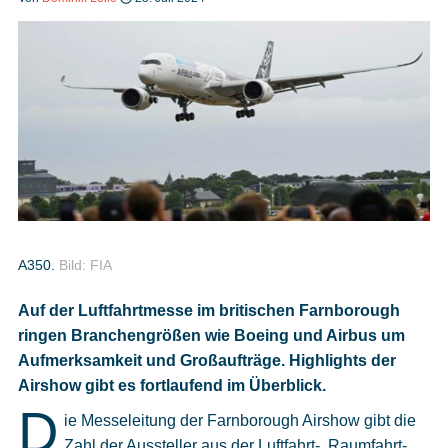
Heft bestellen
Digitale Ausgabe
Podcast
A350.
Bild: FIA
Impressum
Auf der Luftfahrtmesse im britischen Farnborough
ringen Branchengrößen wie Boeing und Airbus um
Mediadaten
Aufmerksamkeit und Großaufträge. Highlights der
Airshow gibt es fortlaufend im Überblick.
Datenschutz
D
ie Messeleitung der Farnborough Airshow gibt die
Zahl der Aussteller aus der Luftfahrt-, Raumfahrt-