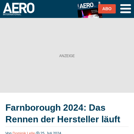
ABO
Airlines
Airports
Industrie & Technik
Business Aviation
Cargo / Logistik
Farnborough 2024: Das
Magazin & Abo
Rennen der Hersteller läuft
Abo
Von
Dominik Lelle
25. Juli 2024