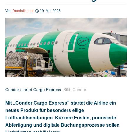
Heft bestellen
Von
Dominik Lelle
19. Mai 2026
Digitale Ausgabe
Podcast
Impressum
Condor startet Cargo Express.
Bild: Condor
Mit „Condor Cargo Express“ startet die Airline ein
Mediadaten
neues Produkt für besonders eilige
Luftfrachtsendungen. Kürzere Fristen, priorisierte
Datenschutz
Abfertigung und digitale Buchungsprozesse sollen