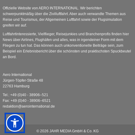
Offizielle Website von AERO INTERNATIONAL. Wir berichten
schwerpunktmäßig über die Zivilluftfahrt. Aber auch verwandte Themen aus
Reise und Tourismus, der Allgemeinen Luftfahrt sowie der Flugsimulation
greifen wir auf.
Luftfahrtinteressierte, Vielflieger, Reisejunkies und Branchenprofis finden hier
News über Airlines, Flughäfen und alles, was in irgendeiner Form mit dem
Fliegen zu tun hat. Das können auch unkonventionelle Beiträge sein, zum
Beispiel ein Erlebnisbericht über die schönsten und praktischsten Spuckbeutel
an Bord.
Aero International
Jürgen-Töpfer-Straße 48
22763 Hamburg
Tel.: +49 (0)40 - 38906–521
Fax: +49 (0)40 - 38906–6521
redaktion@aerointernational.de
© 2026
JAHR MEDIA GmbH & Co. KG