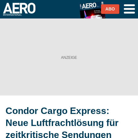
ABO
Airlines
Airports
Industrie & Technik
Business Aviation
Cargo / Logistik
Condor Cargo Express:
Magazin & Abo
Neue Luftfrachtlösung für
Abo
zeitkritische Sendungen