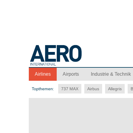
Airlines
Airports
Industrie & Technik
Topthemen:
737 MAX
Airbus
Allegris
B