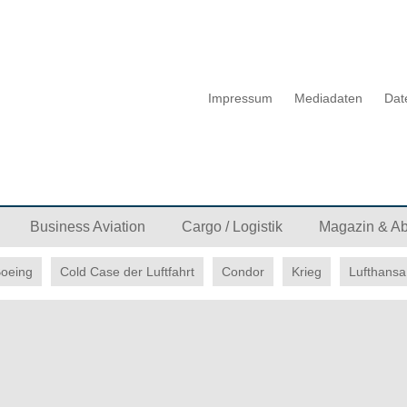
Impressum
Mediadaten
Dat
Business Aviation
Cargo / Logistik
Magazin & A
oeing
Cold Case der Luftfahrt
Condor
Krieg
Lufthansa