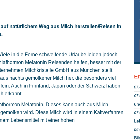
auf natürlichem Weg aus Milch herstellen/Reisen in
s.
 Viele in die Ferne schweifende Urlaube leiden jedoch
chlafhormon Melatonin Reisenden helfen, besser mit der
ernehmen Milchkristalle GmbH aus München stellt
Em
e aus nachts gemolkener Milch her, die besonders viel
llein. Auch in Finnland, Japan oder der Schweiz haben
07.
h erkannt.
07.
un
lafhormon Melatonin. Dieses kann auch aus Milch
molken wird. Diese Milch wird in einem Kaltverfahren
07.
einem Lebensmittel mit einer hohen
Lei
06.
Bil