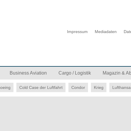
Impressum
Mediadaten
Dat
Business Aviation
Cargo / Logistik
Magazin & A
oeing
Cold Case der Luftfahrt
Condor
Krieg
Lufthansa