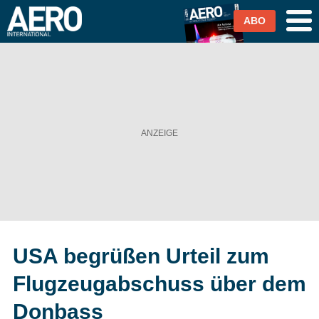
ABO
Airlines
Airports
Industrie & Technik
Business Aviation
Cargo / Logistik
USA begrüßen Urteil zum
Magazin & Abo
Flugzeugabschuss über dem
Abo
Donbass