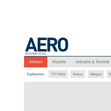
Airlines
Airports
Industrie & Technik
Topthemen:
737 MAX
Airbus
Allegris
B