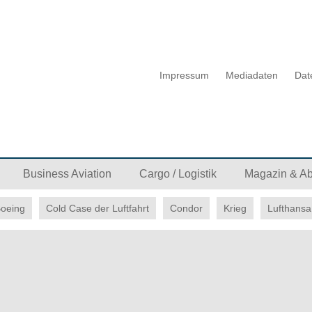
Impressum
Mediadaten
Dat
Business Aviation
Cargo / Logistik
Magazin & A
oeing
Cold Case der Luftfahrt
Condor
Krieg
Lufthansa