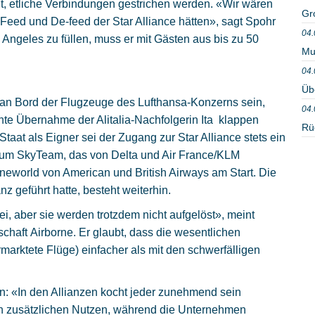
nt, etliche Verbindungen gestrichen werden. «Wir wären
Gr
 Feed und De-feed der Star Alliance hätten», sagt Spohr
04.
Angeles zu füllen, muss er mit Gästen aus bis zu 50
Mu
04.
Üb
e an Bord der Flugzeuge des Lufthansa-Konzerns sein,
04.
te Übernahme der Alitalia-Nachfolgerin Ita klappen
Rü
taat als Eigner sei der Zugang zur Star Alliance stets ein
 zum SkyTeam, das von Delta und Air France/KLM
 Oneworld von American und British Airways am Start. Die
anz geführt hatte, besteht weiterhin.
bei, aber sie werden trotzdem nicht aufgelöst», meint
haft Airborne. Er glaubt, dass die wesentlichen
rktete Flüge) einfacher als mit den schwerfälligen
ün: «In den Allianzen kocht jeder zunehmend sein
h zusätzlichen Nutzen, während die Unternehmen