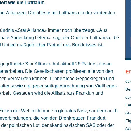
ert wie die Luftfahrt.
ne-Allianzen. Die älteste mit Lufthansa in der vordersten
tbündnis «Star Alliance» immer noch überzeugt. «Aus
bale Abdeckung liefern», sagt der Chef der Lufthansa, die
 United maßgeblicher Partner des Bündnisses ist.
 gegründete Star Alliance hat aktuell 26 Partner, die an
narbeiten. Die Gesellschaften profitieren alle von den
Em
genen vermarkten können. Einheitliche Gepäckregeln und
05.
er sowie die gegenseitige Anrechnung von Vielflieger-
Be
it. Gesteuert wird die Allianz aus Frankfurt und
05.
Le
 Ecken der Welt nicht nur ein globales Netz, sondern auch
04.
enverbindungen, die von den Drehkreuzen Frankfurt,
Fig
der polnischen Lot, der skandinavischen SAS oder der
04.