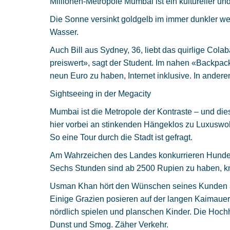
Millionen-Metropole Mumbai ist ein kultureller un
Die Sonne versinkt goldgelb im immer dunkler w
Wasser.
Auch Bill aus Sydney, 36, liebt das quirlige Colaba
preiswert», sagt der Student. Im nahen «Backpac
neun Euro zu haben, Internet inklusive. In andere
Sightseeing in der Megacity
Mumbai ist die Metropole der Kontraste – und die
hier vorbei an stinkenden Hängeklos zu Luxuswoh
So eine Tour durch die Stadt ist gefragt.
Am Wahrzeichen des Landes konkurrieren Hundert
Sechs Stunden sind ab 2500 Rupien zu haben, kna
Usman Khan hört den Wünschen seines Kunden au
Einige Grazien posieren auf der langen Kaimauer 
nördlich spielen und planschen Kinder. Die Hoch
Dunst und Smog. Zäher Verkehr.