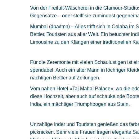
Von der Freiluft-Wäscherei in die Glamour-Studi
Gegensätze – oder stellt sie zumindest gegeneinan
Mumbai
(dpa/tmn)
–
Alles trifft sich in Colaba i
Bettler, Touristen aus aller Welt. Ein betuchter i
Limousine zu den Klängen einer traditionellen Ka
Für die Zeremonie mit vielen Schaulustigen ist ei
spendabel. Auch ein alter Mann in löchriger Kle
nächtigen Bettler auf Zeitungen.
Vom nahen Hotel «Taj Mahal Palace», wo die edel
diese Hochzeit, aber auch auf schaukelnde Boo
India, ein mächtiger Triumphbogen aus Stein.
Unzählige Inder und Touristen genießen das farbe
picknicken. Sehr viele Frauen tragen elegante Sa