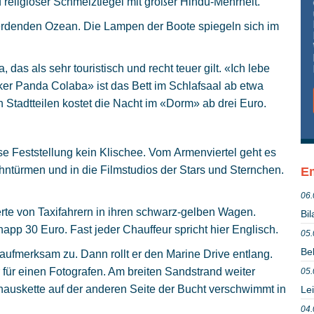
d religiöser Schmelztiegel mit großer Hindu-Mehrheit.
erdenden Ozean. Die Lampen der Boote spiegeln sich im
, das als sehr touristisch und recht teuer gilt. «Ich lebe
ker Panda Colaba» ist das Bett im Schlafsaal ab etwa
n Stadtteilen kostet die Nacht im «Dorm» ab drei Euro.
se Feststellung kein Klischee. Vom Armenviertel geht es
ntürmen und in die Filmstudios der Stars und Sternchen.
Em
06.
e von Taxifahrern in ihren schwarz-gelben Wagen.
Bil
pp 30 Euro. Fast jeder Chauffeur spricht hier Englisch.
05.
Be
fmerksam zu. Dann rollt er den Marine Drive entlang.
für einen Fotografen. Am breiten Sandstrand weiter
05.
hauskette auf der anderen Seite der Bucht verschwimmt in
Le
04.