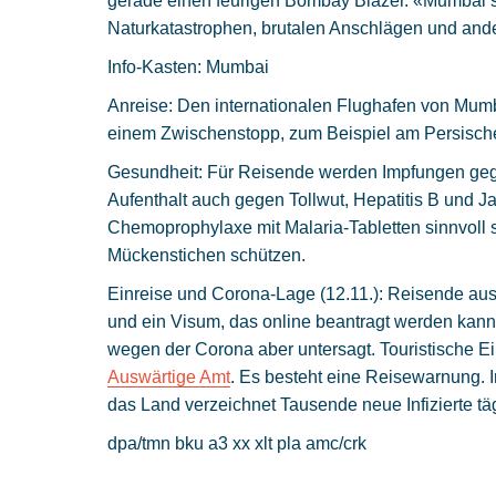
gerade einen feurigen Bombay Blazer. «Mumbai st
Naturkatastrophen, brutalen Anschlägen und and
Info-Kasten: Mumbai
Anreise: Den internationalen Flughafen von Mum
einem Zwischenstopp, zum Beispiel am Persische
Gesundheit: Für Reisende werden Impfungen geg
Aufenthalt auch gegen Tollwut, Hepatitis B und J
Chemoprophylaxe mit Malaria-Tabletten sinnvoll 
Mückenstichen schützen.
Einreise und Corona-Lage (12.11.): Reisende au
und ein Visum, das online beantragt werden kann.
wegen der Corona aber untersagt. Touristische Ei
Auswärtige Amt
. Es besteht eine Reisewarnung. 
das Land verzeichnet Tausende neue Infizierte täg
dpa/tmn bku a3 xx xlt pla amc/crk