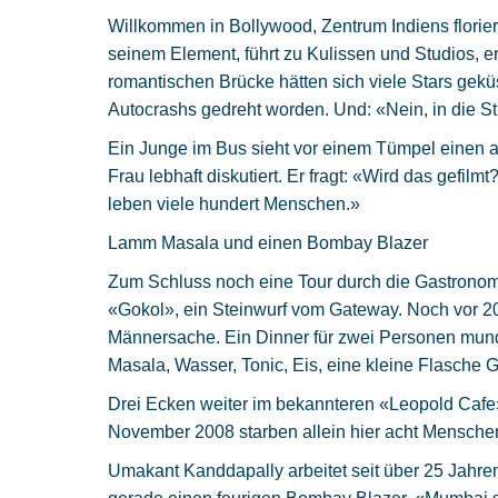
Willkommen in Bollywood, Zentrum Indiens florieren
seinem Element, führt zu Kulissen und Studios, erz
romantischen Brücke hätten sich viele Stars gek
Autocrashs gedreht worden. Und: «Nein, in die St
Ein Junge im Bus sieht vor einem Tümpel einen al
Frau lebhaft diskutiert. Er fragt: «Wird das gefilmt
leben viele hundert Menschen.»
Lamm Masala und einen Bombay Blazer
Zum Schluss noch eine Tour durch die Gastronom
«Gokol», ein Steinwurf vom Gateway. Noch vor 20
Männersache. Ein Dinner für zwei Personen mun
Masala, Wasser, Tonic, Eis, eine kleine Flasche G
Drei Ecken weiter im bekannteren «Leopold Cafe»
November 2008 starben allein hier acht Mensche
Umakant Kanddapally arbeitet seit über 25 Jahre