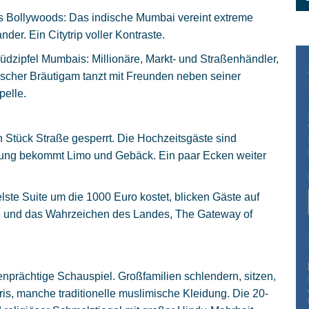
os Bollywoods: Das indische Mumbai vereint extreme
der. Ein Citytrip voller Kontraste.
m Südzipfel Mumbais: Millionäre, Markt- und Straßenhändler,
ndischer Bräutigam tanzt mit Freunden neben seiner
pelle.
n Stück Straße gesperrt. Die Hochzeitsgäste sind
idung bekommt Limo und Gebäck. Ein paar Ecken weiter
ste Suite um die 1000 Euro kostet, blicken Gäste auf
te und das Wahrzeichen des Landes, The Gateway of
nprächtige Schauspiel. Großfamilien schlendern, sitzen,
ris, manche traditionelle muslimische Kleidung. Die 20-