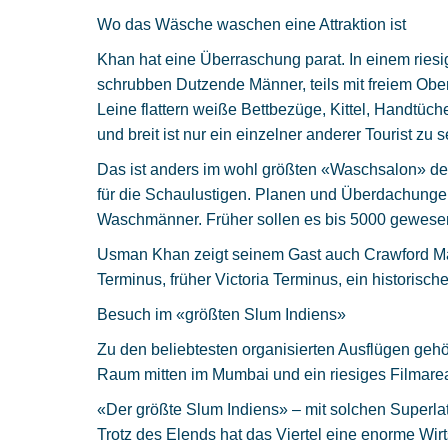
Wo das Wäsche waschen eine Attraktion ist
Khan hat eine Überraschung parat. In einem riesi
schrubben Dutzende Männer, teils mit freiem Obe
Leine flattern weiße Bettbezüge, Kittel, Handtüch
und breit ist nur ein einzelner anderer Tourist zu 
Das ist anders im wohl größten «Waschsalon» der
für die Schaulustigen. Planen und Überdachungen
Waschmänner. Früher sollen es bis 5000 gewesen
Usman Khan zeigt seinem Gast auch Crawford Mar
Terminus, früher Victoria Terminus, ein historis
Besuch im «größten Slum Indiens»
Zu den beliebtesten organisierten Ausflügen geh
Raum mitten im Mumbai und ein riesiges Filmarea
«Der größte Slum Indiens» – mit solchen Superla
Trotz des Elends hat das Viertel eine enorme Wir