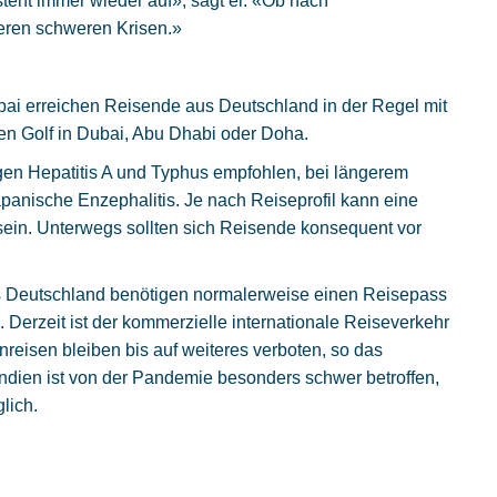
eht immer wieder auf», sagt er. «Ob nach
eren schweren Krisen.»
bai erreichen Reisende aus Deutschland in der Regel mit
n Golf in Dubai, Abu Dhabi oder Doha.
en Hepatitis A und Typhus empfohlen, bei längerem
apanische Enzephalitis. Je nach Reiseprofil kann eine
sein. Unterwegs sollten sich Reisende konsequent vor
s Deutschland benötigen normalerweise einen Reisepass
 Derzeit ist der kommerzielle internationale Reiseverkehr
nreisen bleiben bis auf weiteres verboten, so das
Indien ist von der Pandemie besonders schwer betroffen,
lich.