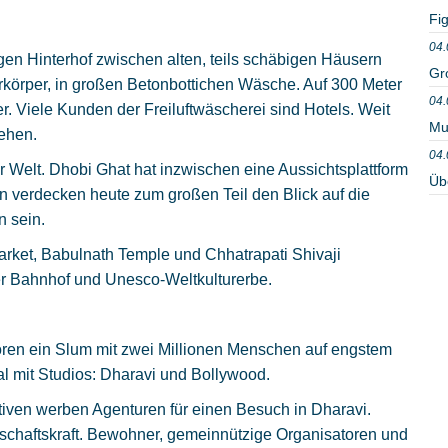
Fig
04.
gen Hinterhof zwischen alten, teils schäbigen Häusern
Gr
rkörper, in großen Betonbottichen Wäsche. Auf 300 Meter
04.
er. Viele Kunden der Freiluftwäscherei sind Hotels. Weit
Mu
sehen.
04.
 Welt. Dhobi Ghat hat inzwischen eine Aussichtsplattform
Üb
 verdecken heute zum großen Teil den Blick auf die
 sein.
ket, Babulnath Temple und Chhatrapati Shivaji
cher Bahnhof und Unesco-Weltkulturerbe.
ören ein Slum mit zwei Millionen Menschen auf engstem
l mit Studios: Dharavi und Bollywood.
tiven werben Agenturen für einen Besuch in Dharavi.
tschaftskraft. Bewohner, gemeinnützige Organisatoren und