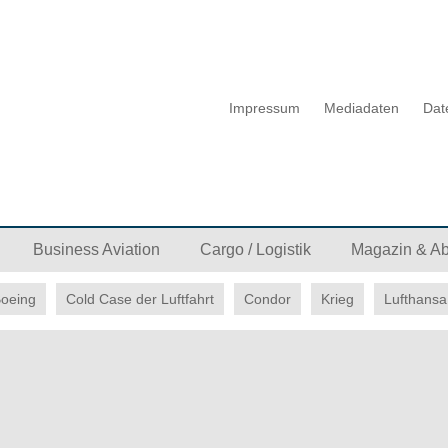
Impressum
Mediadaten
Dat
Business Aviation
Cargo / Logistik
Magazin & A
oeing
Cold Case der Luftfahrt
Condor
Krieg
Lufthansa