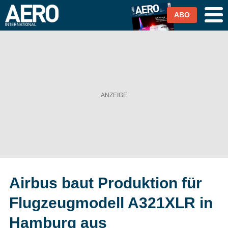
ABO
Airlines
Airports
Industrie & Technik
Business Aviation
Cargo / Logistik
Airbus baut Produktion für
Magazin & Abo
Flugzeugmodell A321XLR in
Abo
Hamburg aus