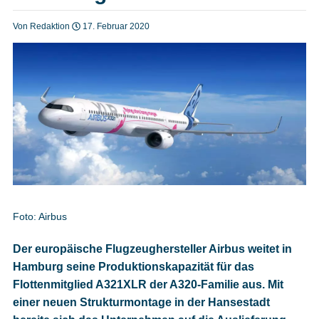
Heft bestellen
Von Redaktion
17. Februar 2020
Digitale Ausgabe
Podcast
Impressum
Foto: Airbus
Der europäische Flugzeughersteller Airbus weitet in
Mediadaten
Hamburg seine Produktionskapazität für das
Flottenmitglied A321XLR der A320-Familie aus. Mit
Datenschutz
einer neuen Strukturmontage in der Hansestadt