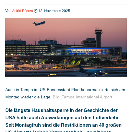
Heft bestellen
Von
Astrid Röben
18. November 2025
Digitale Ausgabe
Podcast
Impressum
Auch in Tampa im US-Bundesstaat Florida normalisierte sich am
Montag wieder die Lage.
Bild: Tampa International Airport
Mediadaten
Die längste Haushaltssperre in der Geschichte der
USA hatte auch Auswirkungen auf den Luftverkehr.
Datenschutz
Seit Montagfrüh sind die Restriktionen an 40 großen