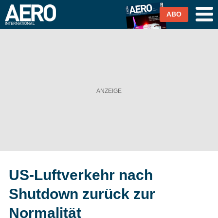
ABO
Airlines
Airports
Industrie & Technik
Business Aviation
Cargo / Logistik
US-Luftverkehr nach
Magazin & Abo
Shutdown zurück zur
Abo
Normalität