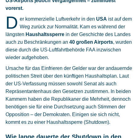
US-Airports jedoch Vergangenheit – zumindest
Cookies
vorerst.
D
Datenschutzeinstellungen
er kommerzielle Luftverkehr in den
USA
ist auf dem
Weg zurück zur Normalität. Kam es während der
längsten
Haushaltssperre
in der Geschichte des Landes
auch zu Beschränkungen an
40 großen Airports
, wurden
diese durch die US-Luftfahrtbehörde FAA inzwischen
wieder aufgehoben.
Ursache für das Einfrieren der Gelder war der andauernde
politischen Streit über den künftigen Haushaltsplan. Laut
der US-Verfassung müssen sowohl Senat als auch
Repräsentantenhaus den Gesetzen zustimmen. In beiden
Kammern haben die Republikaner die Mehrheit, dennoch
benötigen sie für eine Durchsetzung auch Stimmen der
Opposition – der Demokraten. Einigen sie sich nicht,
kommt es zu einer Haushaltssperre (Shutdown).
Wie lange dauerte der Shutdown in den