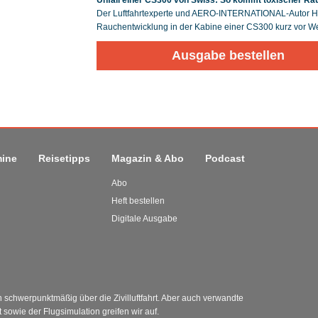
Unfall einer CS300 von Swiss: So kommt toxischer Rau
Der Luftfahrtexperte und AERO-INTERNATIONAL-Autor Hei
Rauchentwicklung in der Kabine einer CS300 kurz vor We
Ausgabe bestellen
mine
Reisetipps
Magazin & Abo
Podcast
Abo
Heft bestellen
Digitale Ausgabe
schwerpunktmäßig über die Zivilluftfahrt. Aber auch verwandte
sowie der Flugsimulation greifen wir auf.