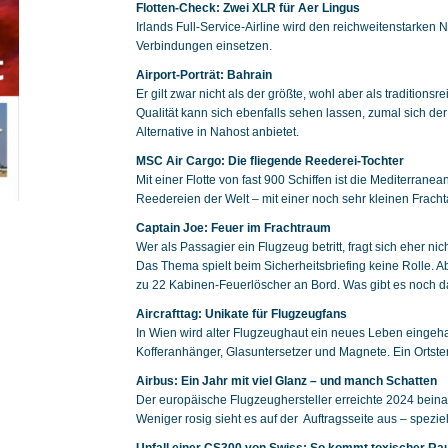
Flotten-Check: Zwei XLR für Aer Lingus
Irlands Full-Service-Airline wird den reichweitenstarken 
Verbindungen einsetzen.
Airport-Porträt: Bahrain
Er gilt zwar nicht als der größte, wohl aber als traditionsr
Qualität kann sich ebenfalls sehen lassen, zumal sich d
Alternative in Nahost anbietet.
MSC Air Cargo: Die fliegende Reederei-Tochter
Mit einer Flotte von fast 900 Schiffen ist die Mediterra
Reedereien der Welt – mit einer noch sehr kleinen Frachta
Captain Joe: Feuer im Frachtraum
Wer als Passagier ein Flugzeug betritt, fragt sich eher ni
Das Thema spielt beim Sicherheitsbriefing keine Rolle. 
zu 22 Kabinen-Feuerlöscher an Bord. Was gibt es noch 
Aircrafttag: Unikate für Flugzeugfans
In Wien wird alter Flugzeughaut ein neues Leben eingeh
Kofferanhänger, Glasuntersetzer und Magnete. Ein Ortsterm
Airbus: Ein Jahr mit viel Glanz – und manch Schatten
Der europäische Flugzeughersteller erreichte 2024 bein
Weniger rosig sieht es auf der Auftragsseite aus – speziel