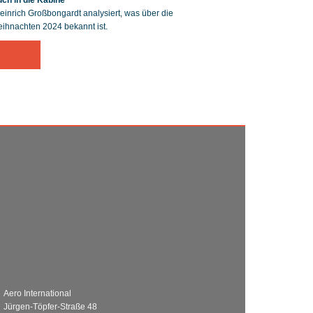
ch in die Kabine
nrich Großbongardt analysiert, was über die
ihnachten 2024 bekannt ist.
Aero International
Jürgen-Töpfer-Straße 48