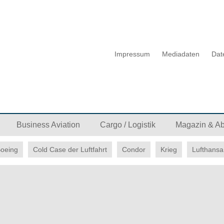
Impressum
Mediadaten
Dat
Business Aviation
Cargo / Logistik
Magazin & A
oeing
Cold Case der Luftfahrt
Condor
Krieg
Lufthansa