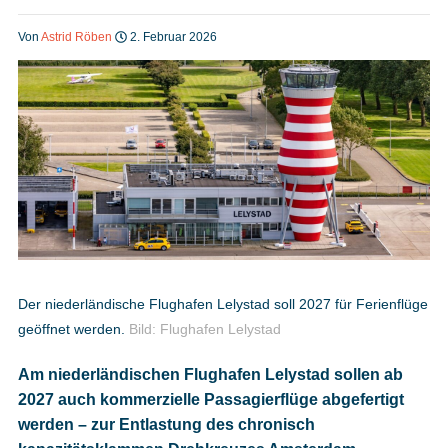
Heft bestellen
Von
Astrid Röben
2. Februar 2026
Digitale Ausgabe
Podcast
Impressum
Der niederländische Flughafen Lelystad soll 2027 für Ferienflüge
geöffnet werden.
Bild: Flughafen Lelystad
Mediadaten
Am niederländischen Flughafen Lelystad sollen ab
2027 auch kommerzielle Passagierflüge abgefertigt
Datenschutz
werden – zur Entlastung des chronisch