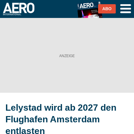
ABO
Airlines
Airports
Industrie & Technik
Business Aviation
Cargo / Logistik
Lelystad wird ab 2027 den
Magazin & Abo
Flughafen Amsterdam
Abo
entlasten