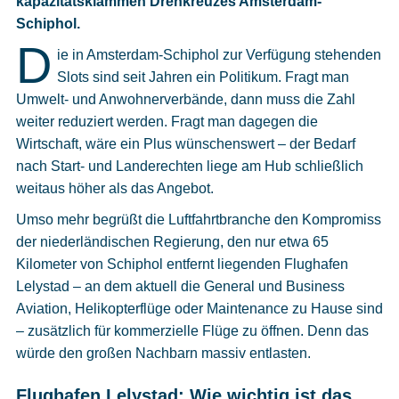
kapazitätsklammen Drehkreuzes Amsterdam-
Cookies
Schiphol.
D
Datenschutzeinstellungen
ie in Amsterdam-Schiphol zur Verfügung stehenden
Slots sind seit Jahren ein Politikum. Fragt man
Umwelt- und Anwohnerverbände, dann muss die Zahl
weiter reduziert werden. Fragt man dagegen die
Wirtschaft, wäre ein Plus wünschenswert – der Bedarf
nach Start- und Landerechten liege am Hub schließlich
weitaus höher als das Angebot.
Umso mehr begrüßt die Luftfahrtbranche den Kompromiss
der niederländischen Regierung, den nur etwa 65
Kilometer von Schiphol entfernt liegenden Flughafen
Lelystad – an dem aktuell die General und Business
Aviation, Helikopterflüge oder Maintenance zu Hause sind
– zusätzlich für kommerzielle Flüge zu öffnen. Denn das
würde den großen Nachbarn massiv entlasten.
Flughafen Lelystad: Wie wichtig ist das