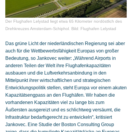
Der Flughafen Lelystad liegt etwa 65 Kilometer nordöstlich des
Drehkreuzes Amsterdam-Schiphol.
Bild: Flughafen Lelystad
Das grüne Licht der niederländischen Regierung sei aber
auch für die Wettbewerbsfähigkeit Europas von großer
Bedeutung, so Jankovec weiter: „Während Airports in
anderen Teilen der Welt ihre Flughafenkapazitäten
ausbauen und die Luftverkehrsanbindung in den
Mittelpunkt ihrer wirtschaftlichen und strategischen
Entwicklungspolitik stellen, steht Europa vor einem akuten
Kapazitätsengpass an den Flughäfen. Wir haben die
vorhandenen Kapazitäten viel zu lange bis zum
Äußersten ausgereizt und es schlichtweg versäumt, die
Infrastruktur bedarfsgerecht zu entwickeln“, kritisiert
Jankovec. Eine Studie der Boston Consulting Group
zeige, dass die kumulierte Kapazitätslücke an Europas